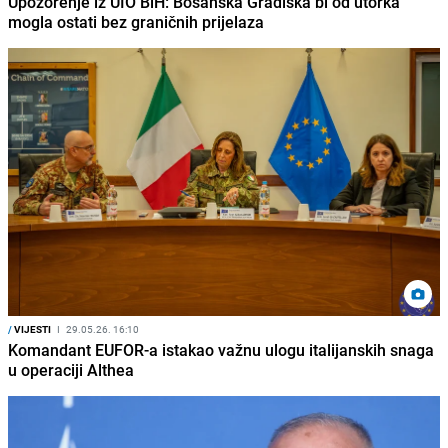
Upozorenje iz UIO BiH: Bosanska Gradiška bi od utorka
mogla ostati bez graničnih prijelaza
/
VIJESTI
I
29.05.26. 16:10
Komandant EUFOR-a istakao važnu ulogu italijanskih snaga
u operaciji Althea