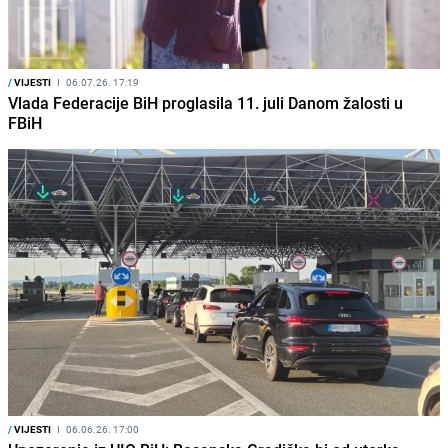
/
VIJESTI
I
06.07.26. 17:19
Vlada Federacije BiH proglasila 11. juli Danom žalosti u
FBiH
/
VIJESTI
I
06.06.26. 17:00