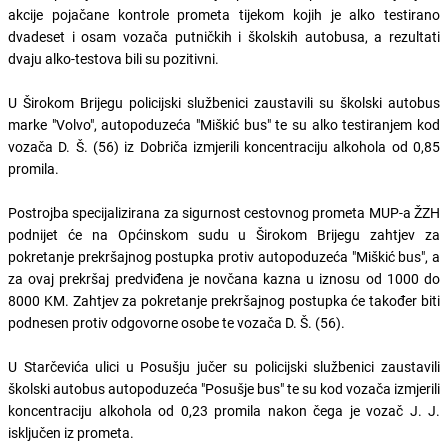
akcije pojačane kontrole prometa tijekom kojih je alko testirano
dvadeset i osam vozača putničkih i školskih autobusa, a rezultati
dvaju alko-testova bili su pozitivni.
U Širokom Brijegu policijski službenici zaustavili su školski autobus
marke "Volvo", autopoduzeća "Miškić bus" te su alko testiranjem kod
vozača D. Š. (56) iz Dobriča izmjerili koncentraciju alkohola od 0,85
promila.
Postrojba specijalizirana za sigurnost cestovnog prometa MUP-a ŽZH
podnijet će na Općinskom sudu u Širokom Brijegu zahtjev za
pokretanje prekršajnog postupka protiv autopoduzeća "Miškić bus", a
za ovaj prekršaj predviđena je novčana kazna u iznosu od 1000 do
8000 KM. Zahtjev za pokretanje prekršajnog postupka će također biti
podnesen protiv odgovorne osobe te vozača D. Š. (56).
U Starčevića ulici u Posušju jučer su policijski službenici zaustavili
školski autobus autopoduzeća "Posušje bus" te su kod vozača izmjerili
koncentraciju alkohola od 0,23 promila nakon čega je vozač J. J.
isključen iz prometa.