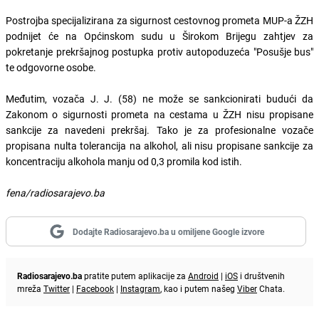
Postrojba specijalizirana za sigurnost cestovnog prometa MUP-a ŽZH
podnijet će na Općinskom sudu u Širokom Brijegu zahtjev za
pokretanje prekršajnog postupka protiv autopoduzeća "Posušje bus"
te odgovorne osobe.
Međutim, vozača J. J. (58) ne može se sankcionirati budući da
Zakonom o sigurnosti prometa na cestama u ŽZH nisu propisane
sankcije za navedeni prekršaj. Tako je za profesionalne vozače
propisana nulta tolerancija na alkohol, ali nisu propisane sankcije za
koncentraciju alkohola manju od 0,3 promila kod istih.
fena/radiosarajevo.ba
Dodajte Radiosarajevo.ba u omiljene Google izvore
Radiosarajevo.ba
pratite putem aplikacije za
Android
|
iOS
i društvenih
mreža
Twitter
|
Facebook
|
Instagram
, kao i putem našeg
Viber
Chata.