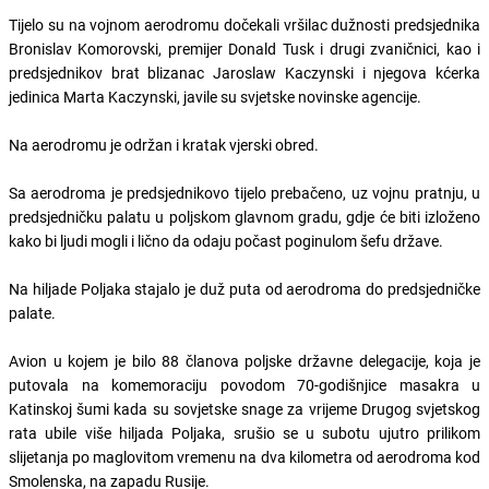
Tijelo su na vojnom aerodromu dočekali vršilac dužnosti predsjednika
Bronislav Komorovski, premijer Donald Tusk i drugi zvaničnici, kao i
predsjednikov brat blizanac Jaroslaw Kaczynski i njegova kćerka
jedinica Marta Kaczynski, javile su svjetske novinske agencije.
Na aerodromu je održan i kratak vjerski obred.
Sa aerodroma je predsjednikovo tijelo prebačeno, uz vojnu pratnju, u
predsjedničku palatu u poljskom glavnom gradu, gdje će biti izloženo
kako bi ljudi mogli i lično da odaju počast poginulom šefu države.
Na hiljade Poljaka stajalo je duž puta od aerodroma do predsjedničke
palate.
Avion u kojem je bilo 88 članova poljske državne delegacije, koja je
putovala na komemoraciju povodom 70-godišnjice masakra u
Katinskoj šumi kada su sovjetske snage za vrijeme Drugog svjetskog
rata ubile više hiljada Poljaka, srušio se u subotu ujutro prilikom
slijetanja po maglovitom vremenu na dva kilometra od aerodroma kod
Smolenska, na zapadu Rusije.