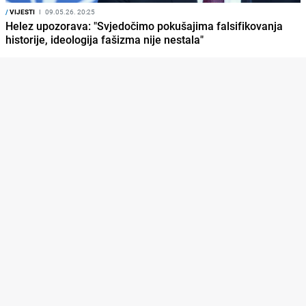
/
VIJESTI
I
09.05.26. 20:25
Helez upozorava: "Svjedočimo pokušajima falsifikovanja
historije, ideologija fašizma nije nestala"