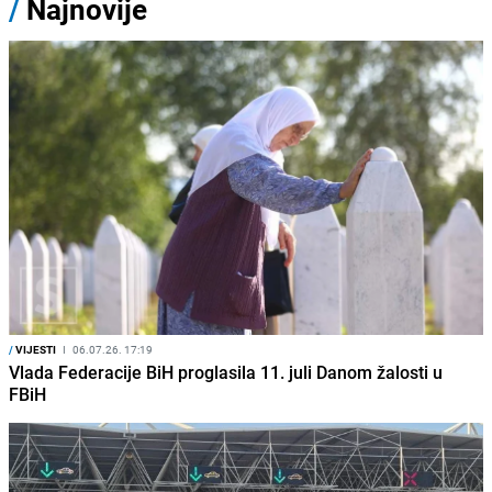
/
Najnovije
/
VIJESTI
I
06.07.26. 17:19
Vlada Federacije BiH proglasila 11. juli Danom žalosti u
FBiH