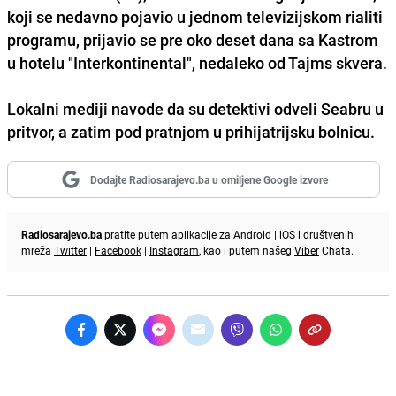
koji se nedavno pojavio u jednom televizijskom rialiti
programu, prijavio se pre oko deset dana sa Kastrom
u hotelu "Interkontinental", nedaleko od Tajms skvera.
Lokalni mediji navode da su detektivi odveli Seabru u
pritvor, a zatim pod pratnjom u prihijatrijsku bolnicu.
Dodajte Radiosarajevo.ba u omiljene Google izvore
Radiosarajevo.ba
pratite putem aplikacije za
Android
|
iOS
i društvenih
mreža
Twitter
|
Facebook
|
Instagram
, kao i putem našeg
Viber
Chata.