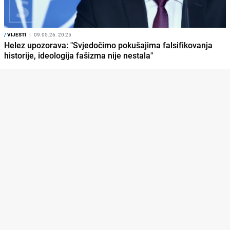
/
VIJESTI
I
09.05.26. 20:25
Helez upozorava: "Svjedočimo pokušajima falsifikovanja
historije, ideologija fašizma nije nestala"