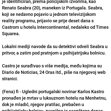
je identificiran, prema policijskim izvorima, kao
Renato Seabra (20), maneken iz Portugala. Seabra,
koji se nedavno pojavio u jednom televizijskom
reality programu, prijavio se prije deset dana s
Castrom u hotelu Intercontinental, nedaleko od Times
Squarea.
Lokalni mediji navode da su detektivi odveli Seabra u
pritvor, a zatim pod pratnjom u psihijatrijsku bolnicu.
Castro je surađivao s više medija, među kojima su
Diario de Noticias, 24 Oras itd., piše na njegovoj web
stranici.
(Fena) fi - Ugledni portugalski novinar Karlos Kastro
pronađen je mrtav u luksuznom hotelu na Menhetnu,
dok je mladić, njegov pratilac, prebačen u
psihijatrijsku bolnicu, zvanično je saopšteno danas.