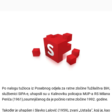
Po nalogu tužioca iz Posebnog odjela za ratne zločine Tužilaštva BiH,
službenici SIPA-e, uhapsili su u Kalinoviku policajca MUP-a RS Milana
Perića (1961),osumnjičenog da je počinio ratne zločine 1992. godine.
Također je uhapšen i Slavko Lalović (1959), zvani „Ustaša“, koji je, kao