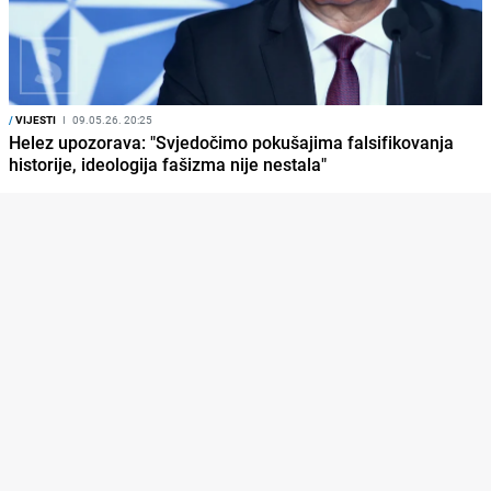
/
VIJESTI
I
09.05.26. 20:25
Helez upozorava: "Svjedočimo pokušajima falsifikovanja
historije, ideologija fašizma nije nestala"