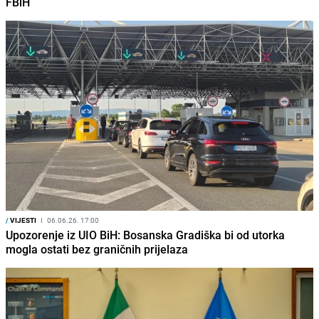
FBiH
/
VIJESTI
I
06.06.26. 17:00
Upozorenje iz UIO BiH: Bosanska Gradiška bi od utorka
mogla ostati bez graničnih prijelaza