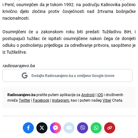
i Perić, osumnjičen da je tokom 1992. na području Kalinovika počinio
krivično djelo zločina protiv čovječnosti nad žrtvama bošnjačke
nacionalnosti.
Osumnjičeni će u zakonskom roku biti predati Tužilaštvu BiH, i
postupajući tužilac će ispitati osumnjičene nakon čega će donijeti
odluku o podnošenju prijedloga za određivanje pritvora, saopšteno je
iz Tužilaštva.
radiosarajevo.ba
Dodajte Radiosarajevo.ba u omiljene Google izvore
Radiosarajevo.ba
pratite putem aplikacije za
Android
|
iOS
i društvenih
mreža
Twitter
|
Facebook
|
Instagram
, kao i putem našeg
Viber
Chata.