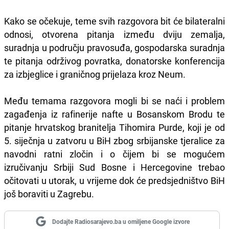
Kako se očekuje, teme svih razgovora bit će bilateralni
odnosi, otvorena pitanja između dviju zemalja,
suradnja u području pravosuđa, gospodarska suradnja
te pitanja održivog povratka, donatorske konferencija
za izbjeglice i graničnog prijelaza kroz Neum.
Među temama razgovora mogli bi se naći i problem
zagađenja iz rafinerije nafte u Bosanskom Brodu te
pitanje hrvatskog branitelja Tihomira Purde, koji je od
5. siječnja u zatvoru u BiH zbog srbijanske tjeralice za
navodni ratni zločin i o čijem bi se mogućem
izručivanju Srbiji Sud Bosne i Hercegovine trebao
očitovati u utorak, u vrijeme dok će predsjedništvo BiH
još boraviti u Zagrebu.
Dodajte Radiosarajevo.ba u omiljene Google izvore