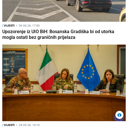
/
VIJESTI
I
06.06.26. 17:00
Upozorenje iz UIO BiH: Bosanska Gradiška bi od utorka
mogla ostati bez graničnih prijelaza
/
VIJESTI
I
29.05.26. 16:10