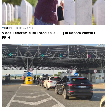
/
VIJESTI
I
06.07.26. 17:19
Vlada Federacije BiH proglasila 11. juli Danom žalosti u
FBiH