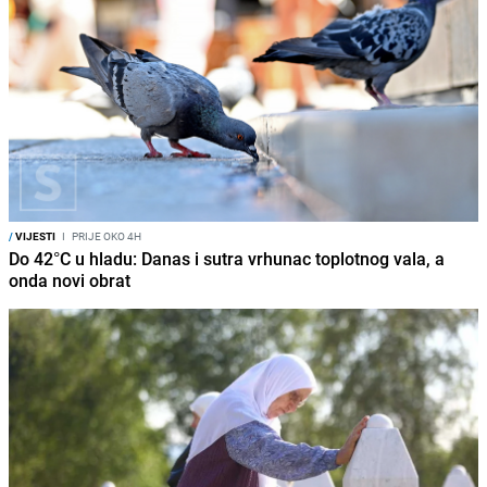
/
VIJESTI
I
PRIJE OKO 4H
Do 42°C u hladu: Danas i sutra vrhunac toplotnog vala, a
onda novi obrat