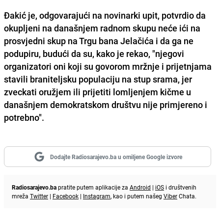
Đakić je, odgovarajući na novinarki upit, potvrdio da
okupljeni na današnjem radnom skupu neće ići na
prosvjedni skup na Trgu bana Jelačića i da ga ne
podupiru, budući da su, kako je rekao, "njegovi
organizatori oni koji su govorom mržnje i prijetnjama
stavili braniteljsku populaciju na stup srama, jer
zveckati oružjem ili prijetiti lomljenjem kičme u
današnjem demokratskom društvu nije primjereno i
potrebno".
Dodajte Radiosarajevo.ba u omiljene Google izvore
Radiosarajevo.ba
pratite putem aplikacije za
Android
|
iOS
i društvenih
mreža
Twitter
|
Facebook
|
Instagram
, kao i putem našeg
Viber
Chata.