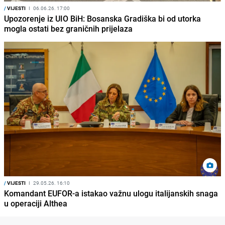
/
VIJESTI
I
06.06.26. 17:00
Upozorenje iz UIO BiH: Bosanska Gradiška bi od utorka
mogla ostati bez graničnih prijelaza
/
VIJESTI
I
29.05.26. 16:10
Komandant EUFOR-a istakao važnu ulogu italijanskih snaga
u operaciji Althea