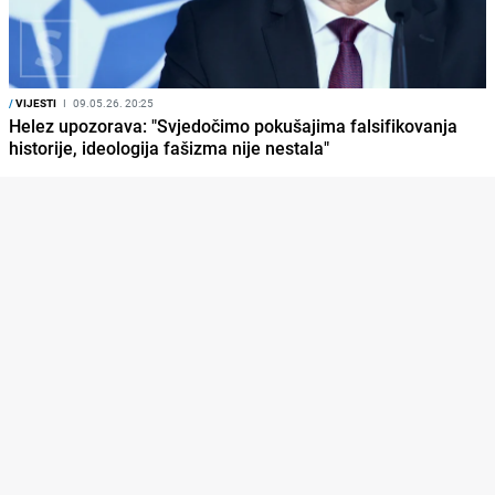
/
VIJESTI
I
09.05.26. 20:25
Helez upozorava: "Svjedočimo pokušajima falsifikovanja
historije, ideologija fašizma nije nestala"