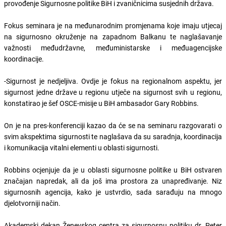
provođenje Sigurnosne politike BiH i zvaničnicima susjednih država.
Fokus seminara je na međunarodnim promjenama koje imaju utjecaj
na sigurnosno okruženje na zapadnom Balkanu te naglašavanje
važnosti međudržavne, međuministarske i međuagencijske
koordinacije.
-Sigurnost je nedjeljiva. Ovdje je fokus na regionalnom aspektu, jer
sigurnost jedne države u regionu utječe na sigurnost svih u regionu,
konstatirao je šef OSCE-misije u BiH ambasador Gary Robbins.
On je na pres-konferenciji kazao da će se na seminaru razgovarati o
svim akspektima sigurnosti te naglašava da su saradnja, koordinacija
i komunikacija vitalni elementi u oblasti sigurnosti.
Robbins ocjenjuje da je u oblasti sigurnosne politike u BiH ostvaren
značajan napredak, ali da još ima prostora za unapređivanje. Niz
sigurnosnih agencija, kako je ustvrdio, sada sarađuju na mnogo
djelotvorniji način.
Akademski dekan Ženevskog centra za sigurnosnu politiku dr. Peter