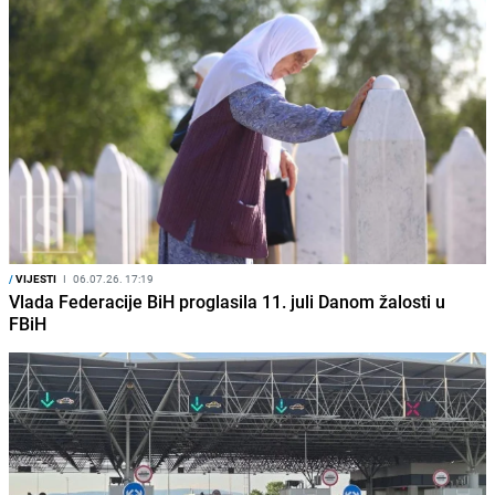
/
VIJESTI
I
06.07.26. 17:19
Vlada Federacije BiH proglasila 11. juli Danom žalosti u
FBiH