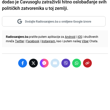
dodao je Cavusoglu zatraživši hitno oslobađanje svih
političkih zatvorenika u toj zemlji.
Dodajte Radiosarajevo.ba u omiljene Google izvore
Radiosarajevo.ba
pratite putem aplikacije za
Android
|
iOS
i društvenih
mreža
Twitter
|
Facebook
|
Instagram
, kao i putem našeg
Viber
Chata.