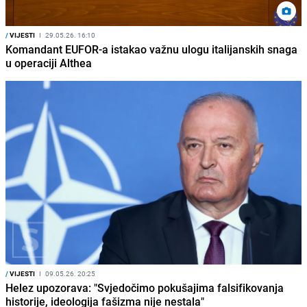
/
VIJESTI
I
29.05.26. 16:10
Komandant EUFOR-a istakao važnu ulogu italijanskih snaga
u operaciji Althea
/
VIJESTI
I
09.05.26. 20:25
Helez upozorava: "Svjedočimo pokušajima falsifikovanja
historije, ideologija fašizma nije nestala"