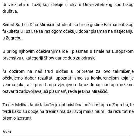
Univerziteta u Tuzli, koji djeluje u okviru Univerzitetskog sportskog
društva.
Senad Softić i Dina Miraščić studenti su treće godine Farmaceutskog
fakulteta u Tuzli, te sa razlogom očekuju dobar plasman na natjecanju
u Zagrebu.
U prilog njihovim očekivanjima ide i plasman u finale na Europskom
prvenstvu u kategoriji Show dance duo za odrasle.
"S obzirom na naš trud uložen u pripreme za ovo takmičenje
očekujemo dobar rezultat, upoznati smo sa konkurencijom koja je
veoma jaka, ali i pored toga vjerujemo da uz dobar nastup možemo
ostvariti zadovoljavajući plasman", rekla je Dina Miraščić.
Trener Meliha Jahić također je optimistična uoči nastupa u Zagrebu, te
tvrdi kako su oboje na treninzima dali svoj maksimum i da rezultat ne
bi smio izostati.
fena