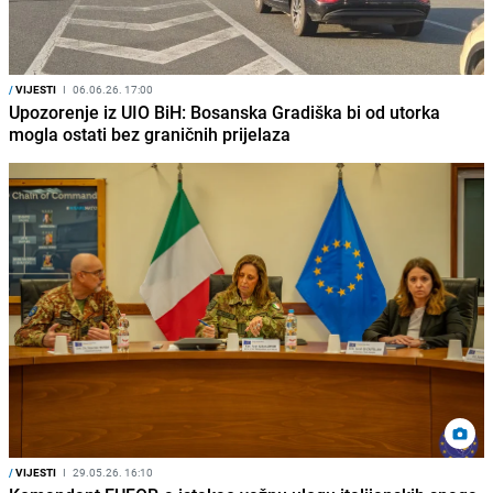
/
VIJESTI
I
06.06.26. 17:00
Upozorenje iz UIO BiH: Bosanska Gradiška bi od utorka
mogla ostati bez graničnih prijelaza
/
VIJESTI
I
29.05.26. 16:10