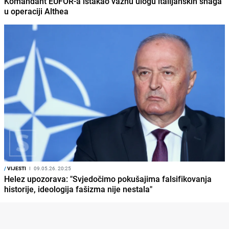
Komandant EUFOR-a istakao važnu ulogu italijanskih snaga
u operaciji Althea
/
VIJESTI
I
09.05.26. 20:25
Helez upozorava: "Svjedočimo pokušajima falsifikovanja
historije, ideologija fašizma nije nestala"