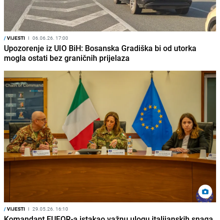
/
VIJESTI
I
06.06.26. 17:00
Upozorenje iz UIO BiH: Bosanska Gradiška bi od utorka
mogla ostati bez graničnih prijelaza
/
VIJESTI
I
29.05.26. 16:10
Komandant EUFOR-a istakao važnu ulogu italijanskih snaga