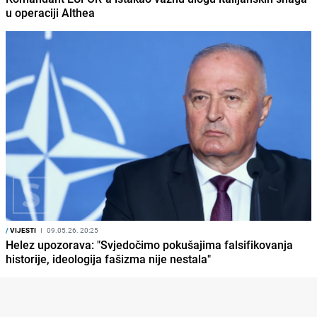
u operaciji Althea
/
VIJESTI
I
09.05.26. 20:25
Helez upozorava: "Svjedočimo pokušajima falsifikovanja
historije, ideologija fašizma nije nestala"