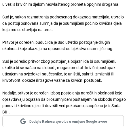
u vezi s krivičnim djelom neovlaštenog prometa opojnim drogama.
Sud je, nakon razmatranja podnesenog dokaznog materijala, utvrdio
da postoji osnovana sumnja da je osumnjičeni počinio krivična djela
koja mu se stavljaju na teret.
Pritvor je određen, budući da je Sud utvrdio postojanje drugih
okolnosti koje ukazuju na opasnost od bjekstva osumnjičenog.
Sud je odredio pritvor zbog postojanja bojazni da bi osumnjičeni,
ukoliko bi se našao na slobodi, mogao ometati krivični postupak
uticajem na svjedoke i saučesnike, te uništiti, sakriti, izmijeniti ili
krivotvoriti dokaze ili tragove važne za krivični postupak.
Nadalje, pritvor je određen i zbog postojanja naročitih okolnosti koje
opravdavaju bojazan da bi osumnjičeni puštanjem na slobodu mogao
ponoviti krivično djelo ili dovršiti već pokušano, saopćeno je iz Suda
BiH.
Dodajte Radiosarajevo.ba u omiljene Google izvore