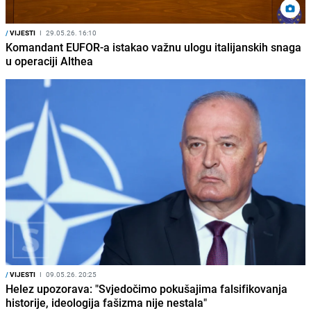
/
VIJESTI
I
29.05.26. 16:10
Komandant EUFOR-a istakao važnu ulogu italijanskih snaga
u operaciji Althea
/
VIJESTI
I
09.05.26. 20:25
Helez upozorava: "Svjedočimo pokušajima falsifikovanja
historije, ideologija fašizma nije nestala"