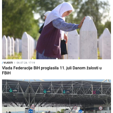
/
VIJESTI
I
06.07.26. 17:19
Vlada Federacije BiH proglasila 11. juli Danom žalosti u
FBiH