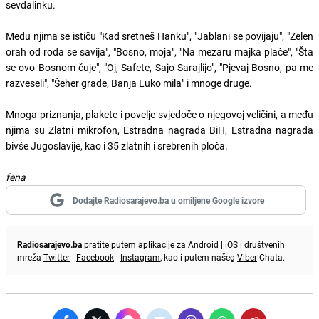
sevdalinku.
Među njima se ističu "Kad sretneš Hanku", "Jablani se povijaju", "Zelen
orah od roda se savija", "Bosno, moja", "Na mezaru majka plače", "Šta
se ovo Bosnom čuje", "Oj, Safete, Sajo Sarajlijo", "Pjevaj Bosno, pa me
razveseli", "Šeher grade, Banja Luko mila" i mnoge druge.
Mnoga priznanja, plakete i povelje svjedoče o njegovoj veličini, a među
njima su Zlatni mikrofon, Estradna nagrada BiH, Estradna nagrada
bivše Jugoslavije, kao i 35 zlatnih i srebrenih ploča.
fena
Dodajte Radiosarajevo.ba u omiljene Google izvore
Radiosarajevo.ba
pratite putem aplikacije za
Android
|
iOS
i društvenih
mreža
Twitter
|
Facebook
|
Instagram
, kao i putem našeg
Viber
Chata.