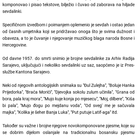
komponovao i pisao tekstove, bilježio i čuvao od zaborava na hiljade
sevdalinki.
Specifičnom izvedbom i poimanjem oplemenio je sevdah i ostao jedan
od časnih umjetnika koji se pridržavao onoga što je svima dužnost i
obaveza, a to je čuvanje i njegovanje muzičkog blaga naroda Bosne i
Hercegovine.
Od davne 1957. do smrti snimio je brojne sevdalinke za Arhiv Radija
Sarajevo, uključujući i nekoliko sevdalinki uz saz, saopćeno je iz Pres-
službe Kantona Sarajevo.
Neki od njegovih antologijskih snimaka su "Đul Zulejha", "Boluje Hanka
Prijedorka", "Braća Morići", "Djevojka sokolu zulum učinila", "Grana od
bora, pala kraj mora", "Mujo kuje konja po mjesecu", "Moj, dilbere", "Kiša
bi pala", "Mujo đogu po mejdanu voda", "Od sveg' me je sačuvala
majka", "Kolika je šeher Banja Luka", "Put putuje Latif-aga" itd.
Također su važne i brojne njegove novokomponovane pjesme, koje su
se dobrim dijelom oslanjale na tradicionalnu bosansku pjesmu