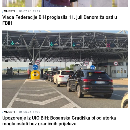
/
VIJESTI
I
06.07.26. 17:19
Vlada Federacije BiH proglasila 11. juli Danom žalosti u
FBiH
/
VIJESTI
I
06.06.26. 17:00
Upozorenje iz UIO BiH: Bosanska Gradiška bi od utorka
mogla ostati bez graničnih prijelaza