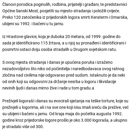
Članovi porodica poginulih, rodbina, prijatelji i građani, te predstavnici
Općine Sanski Most, posjetiti su mjesto stradanja i položili cvijeće.
Preko 120 zatočenika iz prijedorskih logora smrti Keraterm i Omarska,
ubijeni su 1992. i bačeni u tu jamu.
Iz Hrastove glavice, koja je duboka 20 metara, od 1999. godine do
sada je identificirano 115 žrtava, a u njoj su pronađeni i identificirani i
posmrtni ostaci dviju osoba stradalih u Drugom svjetskom ratu.
S ovog mjesta stradanja i danas je upućena poruka i izraženo
nezadovoljstvo što niko od počinitelja i naredbodavaca ovog ratnog
zločina nad civilima nije odgovarao pred sudom. Istaknuto je da neki
od onih koji su odgovorni za držanje nesrba u logoru i likvidacije
nevinih ljudi i danas mirno žive i rade u tom gradu.a
Preživjeli logoraši i danas su evocirali sjećanja na teške torture, koje su
preživjeli u logorima, ali i na sve one koji nisu imali sreću da prežive, već
su ubijeni i bačeni u jamu. Od kraja maja do početka augusta 1992.
godine kroz prijedorske logore prošlo je oko 3.000 logoraša, a ukupno
je stradalo više od 300.