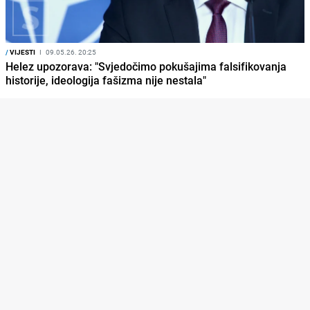
/
VIJESTI
I
09.05.26. 20:25
Helez upozorava: "Svjedočimo pokušajima falsifikovanja
historije, ideologija fašizma nije nestala"