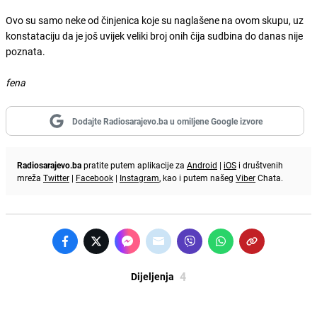
Ovo su samo neke od činjenica koje su naglašene na ovom skupu, uz
konstataciju da je još uvijek veliki broj onih čija sudbina do danas nije
poznata.
fena
Dodajte Radiosarajevo.ba u omiljene Google izvore
Radiosarajevo.ba
pratite putem aplikacije za
Android
|
iOS
i društvenih
mreža
Twitter
|
Facebook
|
Instagram
, kao i putem našeg
Viber
Chata.
4
Dijeljenja