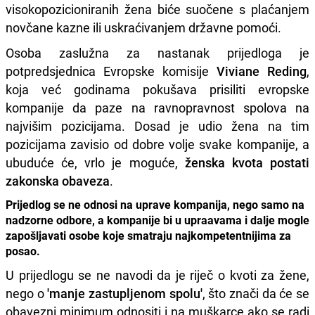
visokopozicioniranih žena biće suočene s plaćanjem
novčane kazne ili uskraćivanjem državne pomoći.
Osoba zaslužna za nastanak prijedloga je
potpredsjednica Evropske komisije
Viviane Reding
,
koja već godinama pokušava prisiliti evropske
kompanije da paze na ravnopravnost spolova na
najvišim pozicijama. Dosad je udio žena na tim
pozicijama zavisio od dobre volje svake kompanije, a
ubuduće će, vrlo je moguće,
ženska kvota postati
zakonska obaveza
.
Prijedlog se ne odnosi na uprave kompanija, nego samo na
nadzorne odbore, a kompanije bi u upraavama i dalje mogle
zapošljavati osobe koje smatraju najkompetentnijima za
posao.
U prijedlogu se ne navodi da je riječ o kvoti za žene,
nego o
'manje zastupljenom spolu'
, što znači da će se
obavezni minimum odnositi i na muškarce ako se radi