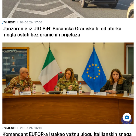
/
VIJESTI
I
06.06.26. 17:00
Upozorenje iz UIO BiH: Bosanska Gradiška bi od utorka
mogla ostati bez graničnih prijelaza
/
VIJESTI
I
29.05.26. 16:10
Komandant EUFOR-a istakao važnu ulogu italijanskih snaga