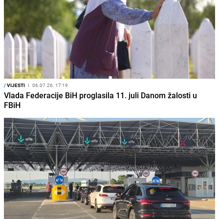
/
VIJESTI
I
06.07.26. 17:19
Vlada Federacije BiH proglasila 11. juli Danom žalosti u
FBiH