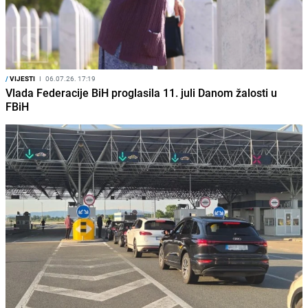
/
VIJESTI
I
06.07.26. 17:19
Vlada Federacije BiH proglasila 11. juli Danom žalosti u
FBiH