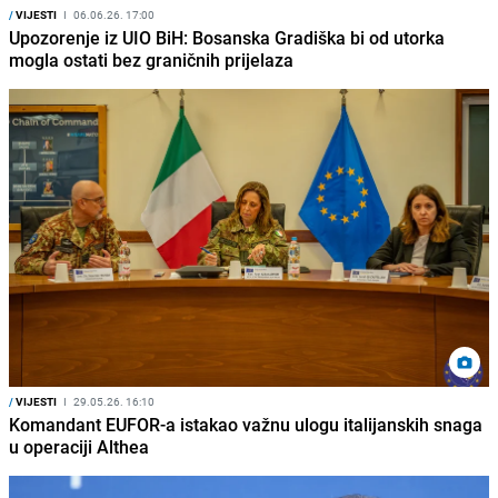
/
VIJESTI
I
06.06.26. 17:00
Upozorenje iz UIO BiH: Bosanska Gradiška bi od utorka
mogla ostati bez graničnih prijelaza
/
VIJESTI
I
29.05.26. 16:10
Komandant EUFOR-a istakao važnu ulogu italijanskih snaga
u operaciji Althea