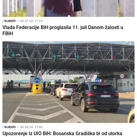
/
VIJESTI
I
06.07.26. 17:19
Vlada Federacije BiH proglasila 11. juli Danom žalosti u
FBiH
/
VIJESTI
I
06.06.26. 17:00
Upozorenje iz UIO BiH: Bosanska Gradiška bi od utorka