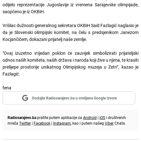
odijelo reprezentacije Jugoslavije iz vremena Sarajevske olimpijade,
saopćeno je iz OKBiH.
Vršilac dužnosti generalnog sekretara OKBiH Said Fazlagić naglasio je
da je Slovenski olimpijski komitet, na čelu s predsjenikom Janezom
Kocjančičem, dokazani prijatelj naše zemlje.
"Ovaj izuzetno vrijedan poklon će zauvijek simbolizirati prijateljski
odnos naših komiteta, naših država i naroda koji žive u njima, te krasiti
prelijepe prostorije unikatnog Olimpijskog muzeja u Zetri", kazao je
Fazlagić.
fena
Dodajte Radiosarajevo.ba u omiljene Google izvore
Radiosarajevo.ba
pratite putem aplikacije za
Android
|
iOS
i društvenih
mreža
Twitter
|
Facebook
|
Instagram
, kao i putem našeg
Viber
Chata.