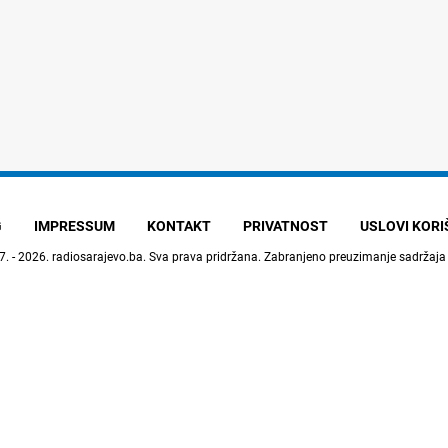
G
IMPRESSUM
KONTAKT
PRIVATNOST
USLOVI KOR
7. - 2026.
radiosarajevo.ba
. Sva prava pridržana. Zabranjeno preuzimanje sadržaja