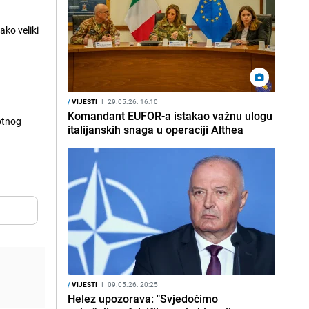
ako veliki
/
VIJESTI
I
29.05.26. 16:10
Komandant EUFOR-a istakao važnu ulogu
votnog
italijanskih snaga u operaciji Althea
/
VIJESTI
I
09.05.26. 20:25
Helez upozorava: "Svjedočimo