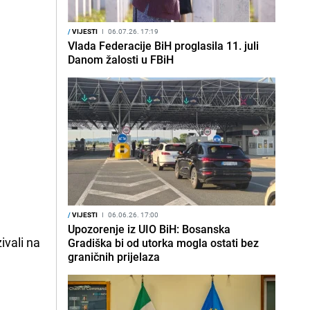
/
VIJESTI
I
06.07.26. 17:19
Vlada Federacije BiH proglasila 11. juli
Danom žalosti u FBiH
/
VIJESTI
I
06.06.26. 17:00
Upozorenje iz UIO BiH: Bosanska
ivali na
Gradiška bi od utorka mogla ostati bez
graničnih prijelaza