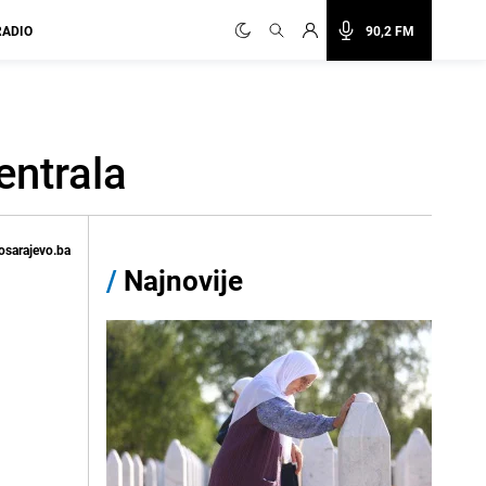
RADIO
90,2 FM
entrala
osarajevo.ba
/
Najnovije