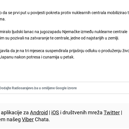
a se prvi put u povijesti pokreta protiv nuklearnih centrala mobilizirao t
ina.
formiralo ljudski lanac na jugozapadu Njemačke između nuklearne centrale
 su pozivali na zatvaranje te centrale, jedne od najstarijih u zemlji.
javila da je na tri mjeseca suspendirala prijašnju odluku o produženju ži
 u Japanu nakon potresa i cunamija u petak.
Dodajte Radiosarajevo.ba u omiljene Google izvore
aplikacije za
Android
|
iOS
i društvenih mreža
Twitter
|
utem našeg
Viber
Chata.