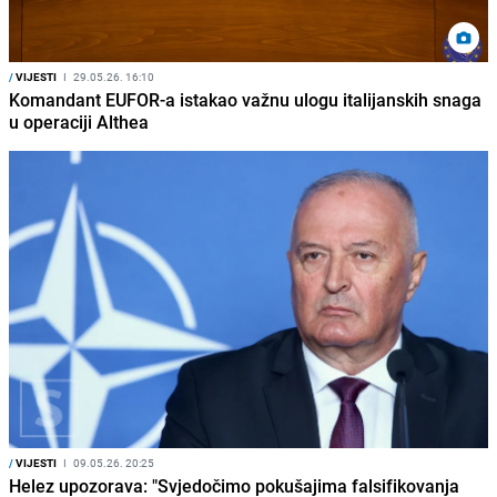
/
VIJESTI
I
29.05.26. 16:10
Komandant EUFOR-a istakao važnu ulogu italijanskih snaga
u operaciji Althea
/
VIJESTI
I
09.05.26. 20:25
Helez upozorava: "Svjedočimo pokušajima falsifikovanja