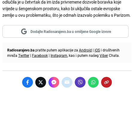
odlučila je u četvrtak da im izda privremene dozvole boravka koje
vrijede u šengenskom prostoru, kako bi uključila ostale evropske
zemlje u ovu problematiku, što je odmah izazvalo polemiku s Parizom.
Dodajte Radiosarajevo.ba u omiljene Google izvore
Radiosarajevo.ba
pratite putem aplikacije za
Android
|
iOS
i društvenih
mreža
Twitter
|
Facebook
|
Instagram
, kao i putem našeg
Viber
Chata.