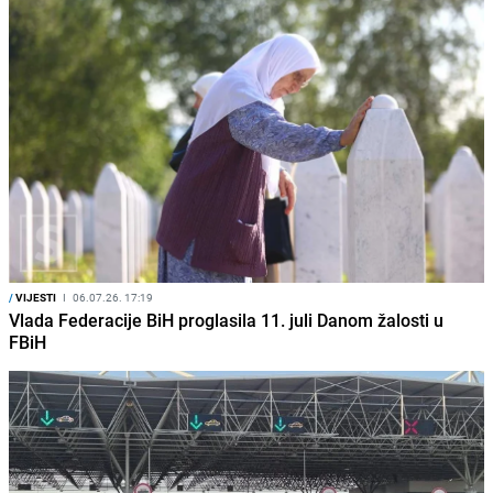
/
VIJESTI
I
06.07.26. 17:19
Vlada Federacije BiH proglasila 11. juli Danom žalosti u
FBiH