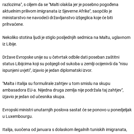
razlozima", s ciljem da se "Malti olakša jer je posebno pogođena
aktuelnim prilivom imigranata iz Sjeverne Afrike", saopćilo je
ministarstvo ne navodeći državljanstvo izbjeglica koje će biti
prihvaćene.
Nekoliko stotina ljudi je stiglo posljednjih sedmica na Maltu, uglavnom
iz Libije.
Države Evropske unije su u četvrtak odbile dati poseban zaštitni
status Libijcima koji su pobjegli od sukoba u zemlji ocijenivši da "nisu
ispunjeni uvjeti", izjavio je jedan diplomatski izvor.
"Malta i Italija su formulirale zahtjev u tom smislu na skupu
ambasadora EU-a. Nijedna druga zemlja nije podržala taj zahtjev",
izjavio je jedan od učesnika skupa.
Evropski ministri unutarnjih poslova sastat će se ponovo u ponedjeljak
u Luxembourgu.
Italija, suočena od januara s dolaskom ilegalnih tuniskih imigranata,