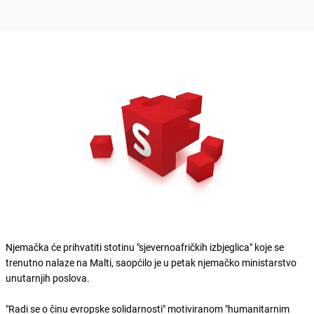
Njemačka će prihvatiti stotinu "sjevernoafričkih izbjeglica" koje se
trenutno nalaze na Malti, saopćilo je u petak njemačko ministarstvo
unutarnjih poslova.
"Radi se o činu evropske solidarnosti" motiviranom "humanitarnim