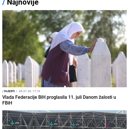
/
Najnovije
/
VIJESTI
I
06.07.26. 17:19
Vlada Federacije BiH proglasila 11. juli Danom žalosti u
FBiH