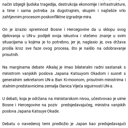
način izbjegli ljudska tragedija, destrukcija ekonomije i infrastrukture,
a time i sama potreba za dugotrajnim, skupim i najčešće vrlo
zahtjevnim procesom poskonfliktne izgradnje mira.
On je izrazio spremnost Bosne i Hercegovine da u sklopu svog
djelovanja u UN-u podijeli svoja iskustva i stečeno znanje u svim
situacijama u kojima je to potrebno, jer je, naglasio je, ova država
prošla kroz sve faze ovog procesa, što je naišlo na odobravanje
prisutnih.
Na marginama debate Alkalaj je imao bilateralni radni sastanak s
ministrom vanjskih poslova Japana Katsuyom Okadom i susret s
generalnim sekretarom UN-a Ban Ki-moonom, prisutnim ministrima i
stalnim predstavnicima zemalja članica Vijeća siguirnosti UN-a.
U debati, koja je održana na ministarskom nivou, učestvovao je uime
Bosne i Hercegovine na poziv predsjedavajućeg, ministra vanjskih
poslova Japana Katsuye Okade.
Debatu o navedenoj temi predložio je Japan kao predsjedavajući