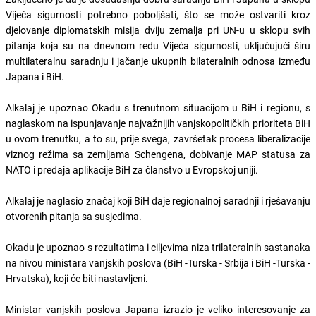
Vijeća sigurnosti potrebno poboljšati, što se može ostvariti kroz
djelovanje diplomatskih misija dviju zemalja pri UN-u u sklopu svih
pitanja koja su na dnevnom redu Vijeća sigurnosti, uključujući širu
multilateralnu saradnju i jačanje ukupnih bilateralnih odnosa između
Japana i BiH.
Alkalaj je upoznao Okadu s trenutnom situacijom u BiH i regionu, s
naglaskom na ispunjavanje najvažnijih vanjskopolitičkih prioriteta BiH
u ovom trenutku, a to su, prije svega, završetak procesa liberalizacije
viznog režima sa zemljama Schengena, dobivanje MAP statusa za
NATO i predaja aplikacije BiH za članstvo u Evropskoj uniji.
Alkalaj je naglasio značaj koji BiH daje regionalnoj saradnji i rješavanju
otvorenih pitanja sa susjedima.
Okadu je upoznao s rezultatima i ciljevima niza trilateralnih sastanaka
na nivou ministara vanjskih poslova (BiH -Turska - Srbija i BiH -Turska -
Hrvatska), koji će biti nastavljeni.
Ministar vanjskih poslova Japana izrazio je veliko interesovanje za