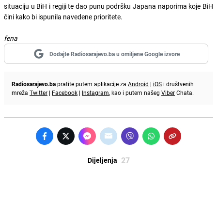
situaciju u BiH i regiji te dao punu podršku Japana naporima koje BiH
čini kako bi ispunila navedene prioritete.
fena
Dodajte Radiosarajevo.ba u omiljene Google izvore
Radiosarajevo.ba
pratite putem aplikacije za
Android
|
iOS
i društvenih
mreža
Twitter
|
Facebook
|
Instagram
, kao i putem našeg
Viber
Chata.
27
Dijeljenja