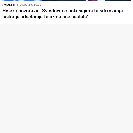
/
VIJESTI
I
09.05.26. 20:25
Helez upozorava: "Svjedočimo pokušajima falsifikovanja
historije, ideologija fašizma nije nestala"