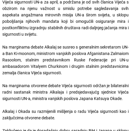
Vijeća sigurnosti UN-a za april, a podržana je od svih članica Vijeća s
obzirom na njenu važnost u smislu potrebe sagledavanja svih
aspekata angažmana mirovnih misija UN-a širom svijeta, u sklopu
poboljšanja njihovih mandata koji bi omogućili osiguranje mira i
postkonfliktnu izgradnju stabilnih društava radi daljnjeg jačanja mira i
sigurnosti u svijetu.
Na marginama debate Alkalaj se susreo s generalnim sekretarom UN-
a Ban Ki-moonom, ministrom vanjskih poslova Afganistana Zalmaiom
Rasoolom, stalnim predstavnikom Ruske Federacije pri UN-u
ambasadorom Vitalyem Churkinom i drugim stalnim predstavnicima
zemalja članica Vijeća sigurnosti.
Na marginama otvorene debate Vijeća sigurnosti održan je bilateralni
radni sastanak ministra Alkalaja i predsjedavajućg sjednice Vijeća
sigurnosti UN-a, ministra vanjskih poslova Japana Katsuya Okade.
Alkalaj i Okada su razmijenili mišljenja o radu Vijeća sigurnosti kao i
zaključcima otvorene debate.
Zaključeno je da je dosadašnju dobru saradnju BiH i Japana u sklopu