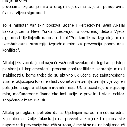
misijama UN-a i
procesima izgradnje mira u drugim dijelovima svijeta i punopravna
članica Vijeća sigurnosti.
To je ministar vanjskih poslova Bosne i Hercegovine Sven Alkalaj
kazao jučer u New Yorku učestvujući u otvorenoj debati Vijeća
sigurnosti Ujedinjenih naroda o temi “Postkonfliktna izgradnja mira:
Sveobuhvatna strategija izgradnje mira za prevenciju ponavljanja
konflikta”.
Alkalaj je kazao da je od najveće važnosti sveukupni integrirani pristup
planiranju i implementaciji procesa postkonfliktne izgradnje mira i
stabilnosti u kome treba da su aktivno uključene sve zainteresirane
strane, uključujući lokalne vlasti, donatorske zemlje, zemlje čije vojne i
policijske snage u sklopu mirovnih misija UN-a učestvuju u izgradnji
mira, međunarodne finansijske institucije te privatni i civilni sektor,
saopćeno je iz MVP-a BiH.
Alkalaj je naglasio potrebu da se Ujedinjeni narodi i međunarodna
zajednica snažnije fokusiraju na preventivne mjere i diplomatske
napore radi prevencije budućih sukoba, čime bi se na najbolji mogući