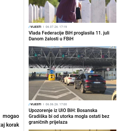
/
VIJESTI
I
06.07.26. 17:19
Vlada Federacije BiH proglasila 11. juli
Danom žalosti u FBiH
/
VIJESTI
I
06.06.26. 17:00
Upozorenje iz UIO BiH: Bosanska
bi mogao
Gradiška bi od utorka mogla ostati bez
graničnih prijelaza
taj korak