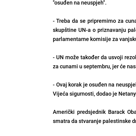
"osuđen na neuspjeh".
- Treba da se pripremimo za cun
skupštine UN-a o priznavanju pale
parlamentarne komisije za vanjsku p
- UN može također da usvoji rezo
za cunami u septembru, jer će nas
- Ovaj korak je osuđen na neuspje
Vijeća sigurnosti, dodao je Netan
Američki predsjednik Barack Oba
smatra da stvaranje palestinske dr