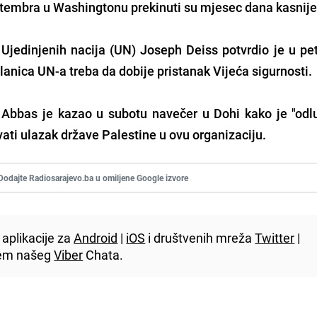
ptembra u Washingtonu prekinuti su mjesec dana kasnije
Ujedinjenih nacija (UN) Joseph Deiss potvrdio je u pe
lanica UN-a treba da dobije pristanak Vijeća sigurnosti.
Abbas je kazao u subotu navečer u Dohi kako je "odl
ati ulazak države Palestine u ovu organizaciju.
Dodajte Radiosarajevo.ba u omiljene Google izvore
aplikacije za
Android
|
iOS
i društvenih mreža
Twitter
|
utem našeg
Viber
Chata.