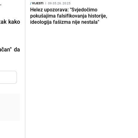
.
/
VIJESTI
I
09.05.26. 20:25
Helez upozorava: "Svjedočimo
pokušajima falsifikovanja historije,
tak kako
ideologija fašizma nije nestala"
učan" da