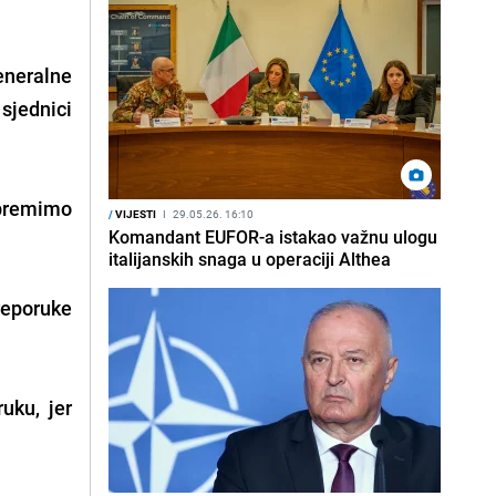
eneralne
sjednici
ipremimo
/
VIJESTI
I
29.05.26. 16:10
Komandant EUFOR-a istakao važnu ulogu
italijanskih snaga u operaciji Althea
reporuke
uku, jer