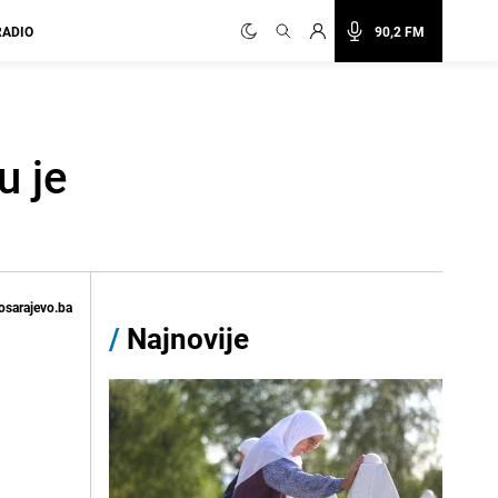
RADIO
90,2 FM
u je
osarajevo.ba
/
Najnovije