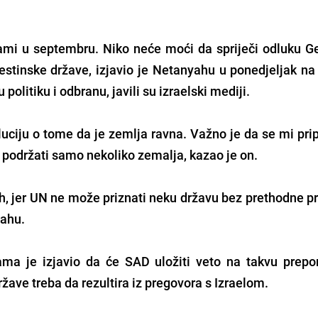
ami u septembru. Niko neće moći da spriječi odluku G
stinske države, izjavio je Netanyahu u ponedjeljak na 
olitiku i odbranu, javili su izraelski mediji.
luciju o tome da je zemlja ravna. Važno je da se mi pr
 podržati samo nekoliko zemalja, kazao je on.
h, jer UN ne može priznati neku državu bez prethodne p
yahu.
ma je izjavio da će SAD uložiti veto na takvu prepor
žave treba da rezultira iz pregovora s Izraelom.