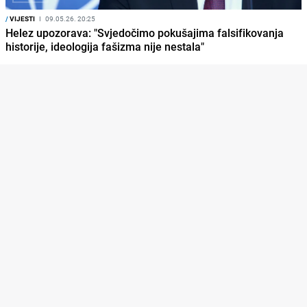
/
VIJESTI
I
09.05.26. 20:25
Helez upozorava: "Svjedočimo pokušajima falsifikovanja
historije, ideologija fašizma nije nestala"