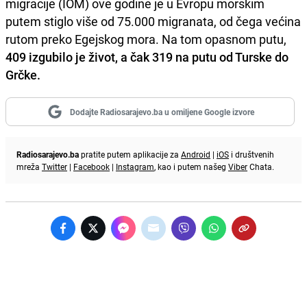
migracije (IOM) ove godine je u Evropu morskim
putem stiglo više od 75.000 migranata, od čega većina
rutom preko Egejskog mora. Na tom opasnom putu,
409 izgubilo je život, a čak 319 na putu od Turske do
Grčke.
Dodajte Radiosarajevo.ba u omiljene Google izvore
Radiosarajevo.ba
pratite putem aplikacije za
Android
|
iOS
i društvenih
mreža
Twitter
|
Facebook
|
Instagram
, kao i putem našeg
Viber
Chata.