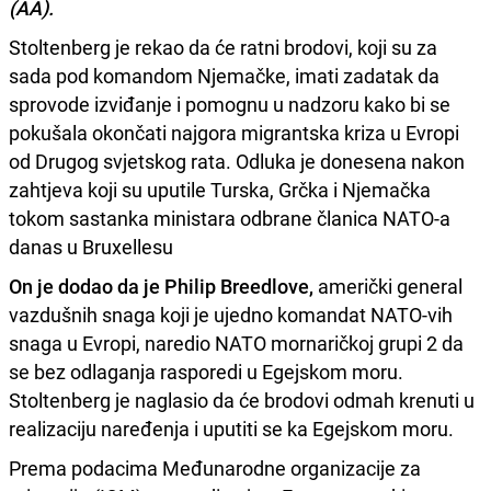
(AA).
Stoltenberg je rekao da će ratni brodovi, koji su za
sada pod komandom Njemačke, imati zadatak da
sprovode izviđanje i pomognu u nadzoru kako bi se
pokušala okončati najgora migrantska kriza u Evropi
od Drugog svjetskog rata. Odluka je donesena nakon
zahtjeva koji su uputile Turska, Grčka i Njemačka
tokom sastanka ministara odbrane članica NATO-a
danas u Bruxellesu
On je dodao da je Philip Breedlove,
američki general
vazdušnih snaga koji je ujedno komandat NATO-vih
snaga u Evropi, naredio NATO mornaričkoj grupi 2 da
se bez odlaganja rasporedi u Egejskom moru.
Stoltenberg je naglasio da će brodovi odmah krenuti u
realizaciju naređenja i uputiti se ka Egejskom moru.
Prema podacima Međunarodne organizacije za