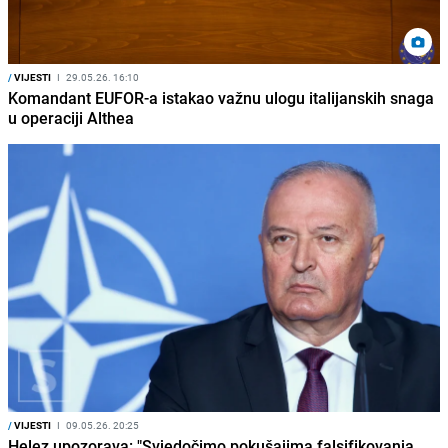
/
VIJESTI
I
29.05.26. 16:10
Komandant EUFOR-a istakao važnu ulogu italijanskih snaga
u operaciji Althea
/
VIJESTI
I
09.05.26. 20:25
Helez upozorava: "Svjedočimo pokušajima falsifikovanja