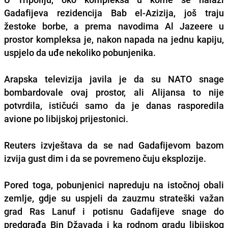
Gadafijeva rezidencija Bab el-Azizija, još traju
žestoke borbe, a prema navodima Al Jazeere u
prostor kompleksa je, nakon napada na jednu kapiju,
uspjelo da uđe nekoliko pobunjenika.
Arapska televizija javila je da su NATO snage
bombardovale ovaj prostor, ali Alijansa to nije
potvrdila, ističući samo da je danas rasporedila
avione po libijskoj prijestonici.
Reuters izvještava da se nad Gadafijevom bazom
izvija gust dim i da se povremeno čuju eksplozije.
Pored toga, pobunjenici napreduju na istočnoj obali
zemlje, gdje su uspjeli da zauzmu strateški važan
grad Ras Lanuf i potisnu Gadafijeve snage do
predgrađa Bin Džavada i ka rodnom gradu libijskog