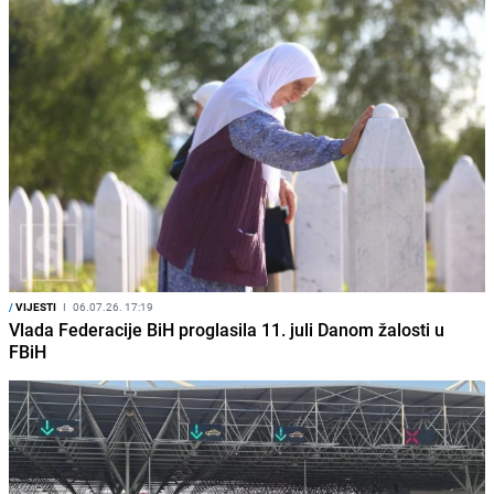
/
VIJESTI
I
06.07.26. 17:19
Vlada Federacije BiH proglasila 11. juli Danom žalosti u
FBiH