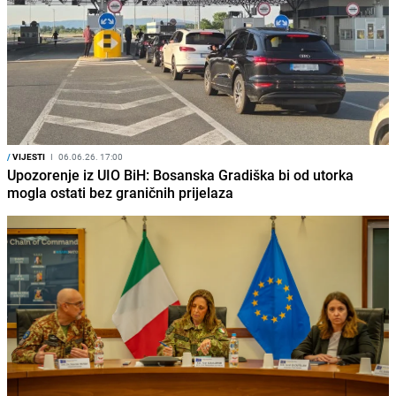
/
VIJESTI
I
06.06.26. 17:00
Upozorenje iz UIO BiH: Bosanska Gradiška bi od utorka
mogla ostati bez graničnih prijelaza