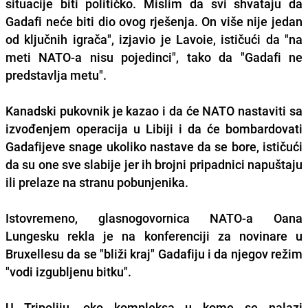
situacije biti političko. Mislim da svi shvataju da
Gadafi neće biti dio ovog rješenja. On više nije jedan
od ključnih igrača", izjavio je Lavoie, ističući da "na
meti NATO-a nisu pojedinci", tako da "Gadafi ne
predstavlja metu".
Kanadski pukovnik je kazao i da će NATO nastaviti sa
izvođenjem operacija u Libiji i da će bombardovati
Gadafijeve snage ukoliko nastave da se bore, ističući
da su one sve slabije jer ih brojni pripadnici napuštaju
ili prelaze na stranu pobunjenika.
Istovremeno, glasnogovornica NATO-a Oana
Lungesku rekla je na konferenciji za novinare u
Bruxellesu da se "bliži kraj" Gadafiju i da njegov režim
"vodi izgubljenu bitku".
U Tripoliju, oko kompleksa u kome se nalazi