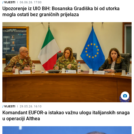
/
VIJESTI
I
06.06.26. 17:00
Upozorenje iz UIO BiH: Bosanska Gradiška bi od utorka
mogla ostati bez graničnih prijelaza
/
VIJESTI
I
29.05.26. 16:10
Komandant EUFOR-a istakao važnu ulogu italijanskih snaga
u operaciji Althea