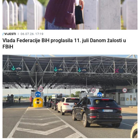
/
VIJESTI
I
06.07.26. 17:19
Vlada Federacije BiH proglasila 11. juli Danom žalosti u
FBiH