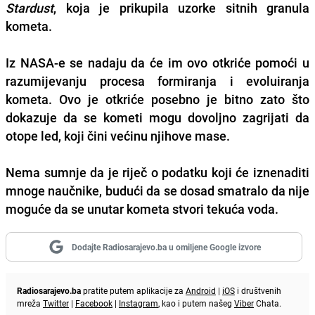
Stardust
, koja je prikupila uzorke sitnih granula
kometa.
Iz NASA-e se nadaju da će im ovo otkriće pomoći u
razumijevanju procesa formiranja i evoluiranja
kometa. Ovo je otkriće posebno je bitno zato što
dokazuje da se kometi mogu dovoljno zagrijati da
otope led, koji čini većinu njihove mase.
Nema sumnje da je riječ o podatku koji će iznenaditi
mnoge naučnike, budući da se dosad smatralo da nije
moguće da se unutar kometa stvori tekuća voda.
Dodajte Radiosarajevo.ba u omiljene Google izvore
Radiosarajevo.ba
pratite putem aplikacije za
Android
|
iOS
i društvenih
mreža
Twitter
|
Facebook
|
Instagram
, kao i putem našeg
Viber
Chata.