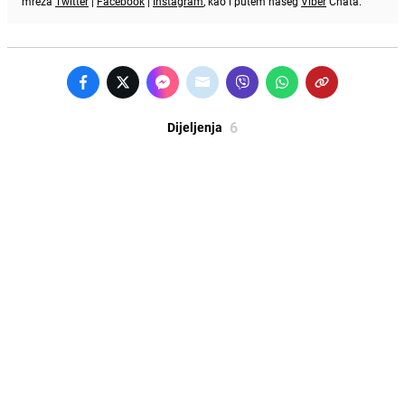
mreža
Twitter
|
Facebook
|
Instagram
, kao i putem našeg
Viber
Chata.
6
Dijeljenja