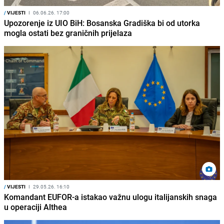
/
VIJESTI
I
06.06.26. 17:00
Upozorenje iz UIO BiH: Bosanska Gradiška bi od utorka
mogla ostati bez graničnih prijelaza
/
VIJESTI
I
29.05.26. 16:10
Komandant EUFOR-a istakao važnu ulogu italijanskih snaga
u operaciji Althea