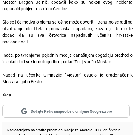
Mostar Dragan Jelinić, dodavši kako su nakon ovog incidenta
napadači pobjegli u smjeru Cernice.
Što se tiče motiva o njemu se još ne može govoriti i trenutno se radi na
utvrđivanju identiteta i pronalaska napadača, kazao je Jelinić te
dodao da su sva četvorica napadnutih učenika hrvatske
nacionalnosti.
Inače, po tvrdnjama pojednih medija današnjem događaju prethodio
je sukob koji se sinoć dogodio u parku "Zrinjevac" u Mostaru.
Napad na učenike Gimnazije "Mostar" osudio je gradonačelnik
Mostara Ljubo Bešlić.
fena
Dodajte Radiosarajevo.ba u omiljene Google izvore
Radiosarajevo.ba
pratite putem aplikacije za
Android
|
iOS
i društvenih