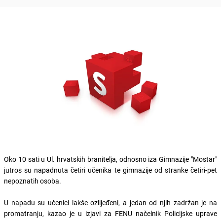
Oko 10 sati u Ul. hrvatskih branitelja, odnosno iza Gimnazije "Mostar"
jutros su napadnuta četiri učenika te gimnazije od stranke četiri-pet
nepoznatih osoba.
U napadu su učenici lakše ozlijeđeni, a jedan od njih zadržan je na
promatranju, kazao je u izjavi za FENU načelnik Policijske uprave