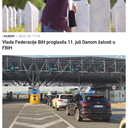
/
VIJESTI
I
06.07.26. 17:19
Vlada Federacije BiH proglasila 11. juli Danom žalosti u
FBiH