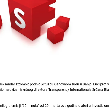
e Aleksandar Džombić podnio je tužbu Osnovnom sudu u Banjoj Luci proti
džiomerovića i izvršnog direktora Transparency Internationala Srđana B
ilog u emisiji "60 minuta" od 29. marta ove godine o aferi u Investicion