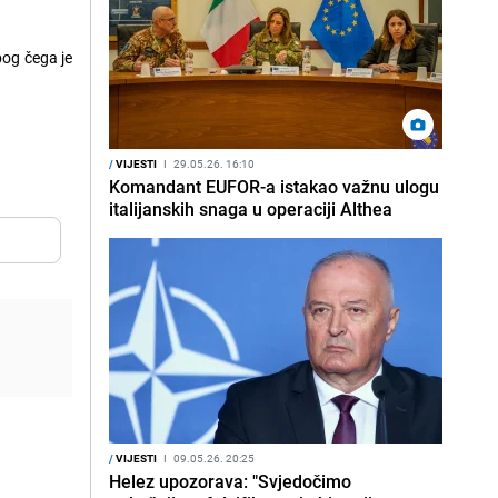
bog čega je
/
VIJESTI
I
29.05.26. 16:10
Komandant EUFOR-a istakao važnu ulogu
italijanskih snaga u operaciji Althea
/
VIJESTI
I
09.05.26. 20:25
Helez upozorava: "Svjedočimo