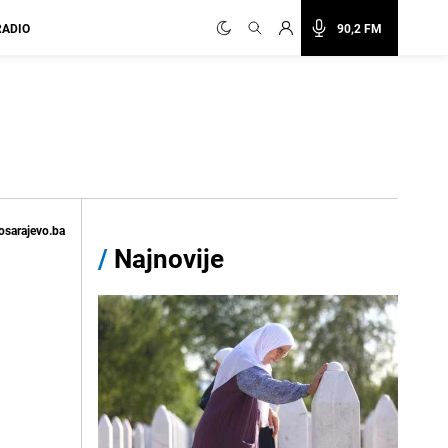
RADIO
90,2 FM
osarajevo.ba
/
Najnovije