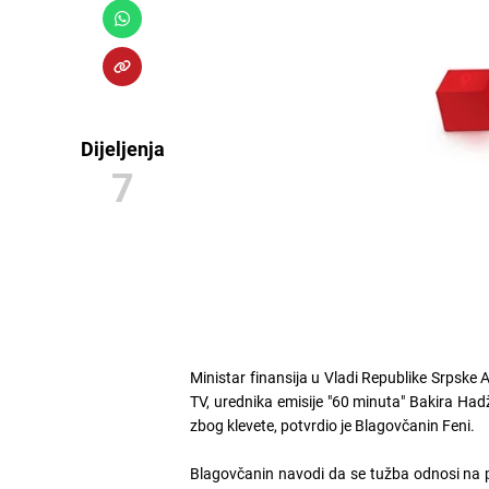
Dijeljenja
7
Ministar finansija u Vladi Republike Srpsk
TV, urednika emisije "60 minuta" Bakira Ha
zbog klevete, potvrdio je Blagovčanin Feni.
Blagovčanin navodi da se tužba odnosi na pr