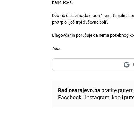
banci RS-a.
Džombić traži nadoknadu "nematerijalne štet
pretrpio i još trpi duševne boli".
Blagovčanin poručuje da nema posebnog kome
fena
Radiosarajevo.ba
pratite putem 
Facebook
|
Instagram
, kao i p