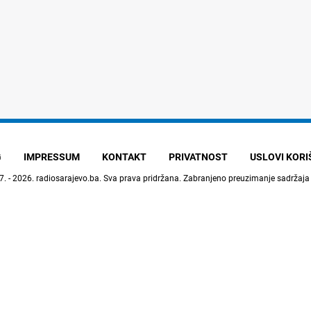
G
IMPRESSUM
KONTAKT
PRIVATNOST
USLOVI KOR
7. - 2026.
radiosarajevo.ba
. Sva prava pridržana. Zabranjeno preuzimanje sadržaja