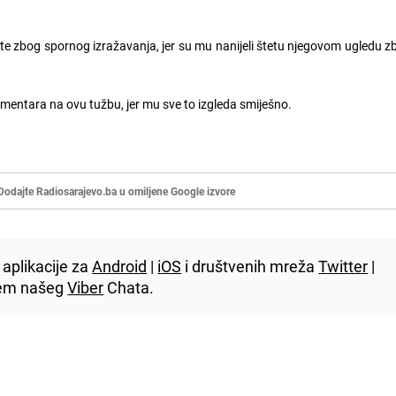
e zbog spornog izražavanja, jer su mu nanijeli štetu njegovom ugledu z
ntara na ovu tužbu, jer mu sve to izgleda smiješno.
Dodajte Radiosarajevo.ba u omiljene Google izvore
aplikacije za
Android
|
iOS
i društvenih mreža
Twitter
|
utem našeg
Viber
Chata.