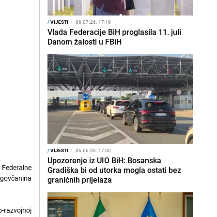
/
VIJESTI
I
06.07.26. 17:19
Vlada Federacije BiH proglasila 11. juli
Danom žalosti u FBiH
/
VIJESTI
I
06.06.26. 17:00
Upozorenje iz UIO BiH: Bosanska
v Federalne
Gradiška bi od utorka mogla ostati bez
lagovčanina
graničnih prijelaza
o-razvojnoj