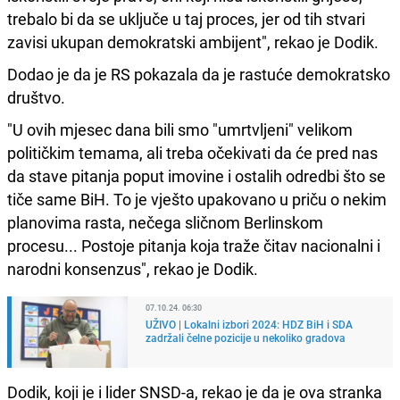
trebalo bi da se uključe u taj proces, jer od tih stvari
zavisi ukupan demokratski ambijent", rekao je Dodik.
Dodao je da je RS pokazala da je rastuće demokratsko
društvo.
"U ovih mjesec dana bili smo "umrtvljeni" velikom
političkim temama, ali treba očekivati da će pred nas
da stave pitanja poput imovine i ostalih odredbi što se
tiče same BiH. To je vješto upakovano u priču o nekim
planovima rasta, nečega sličnom Berlinskom
procesu... Postoje pitanja koja traže čitav nacionalni i
narodni konsenzus", rekao je Dodik.
07.10.24. 06:30
UŽIVO | Lokalni izbori 2024: HDZ BiH i SDA
zadržali čelne pozicije u nekoliko gradova
Dodik, koji je i lider SNSD-a, rekao je da je ova stranka