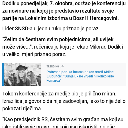
Dodik u ponedjeljak, 7. oktobra, održao je konferenciju
za novinare na kojoj je predstavio rezultate svoje
partije na Lokalnim izborima u Bosni i Hercegovini.
Lider SNSD-a u jednu ruku priznao je poraz...
"
Želim da čestitam svim pobjednicima, ali uvijek
može više...
", rečenica je koju je rekao Milorad Dodik i
u velikoj mjeri priznao poraz.
TRENDING
Potresna poruka imama nakon smrti Aldine
Ljubunčić: "Dunjaluk ne vrijedi ni koliko krilo
komarca"
Tokom konferencije za medije bio je prilično miran.
Izraz lica je govorio da nije zadovoljan, iako to nije želio
pokazati riječima...
"Kao predsjednik RS, čestitam svim građanima koji su
iskoristili svoje pravo, oni koji nisu iskoristili griješe,