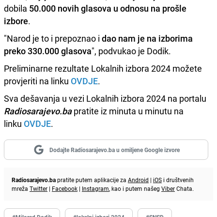
dobila
50.000 novih glasova u odnosu na prošle
izbore
.
"Narod je to i prepoznao i
dao nam je na izborima
preko 330.000 glasova
", podvukao je Dodik.
Preliminarne rezultate Lokalnih izbora 2024 možete
provjeriti na linku
OVDJE
.
Sva dešavanja u vezi Lokalnih izbora 2024 na portalu
Radiosarajevo.ba
pratite iz minuta u minutu na
linku
OVDJE
.
Dodajte Radiosarajevo.ba u omiljene Google izvore
Radiosarajevo.ba
pratite putem aplikacije za
Android
|
iOS
i društvenih
mreža
Twitter
|
Facebook
|
Instagram
, kao i putem našeg
Viber
Chata.
#Milorad Dodik
#lokalni izbori 2024
#SNSD