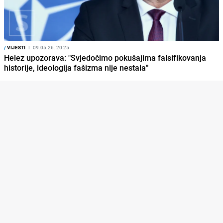
/
VIJESTI
I
09.05.26. 20:25
Helez upozorava: "Svjedočimo pokušajima falsifikovanja
historije, ideologija fašizma nije nestala"