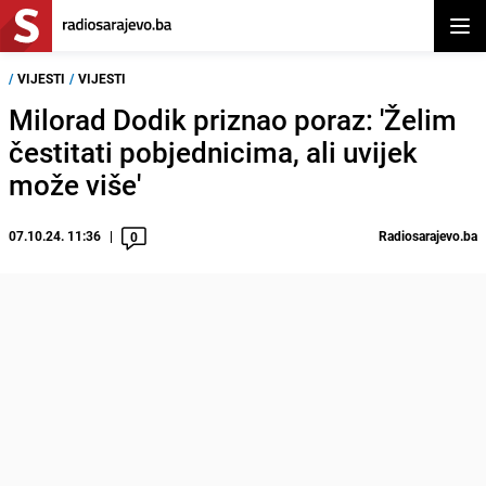
Otvor
/
VIJESTI
/
VIJESTI
Milorad Dodik priznao poraz: 'Želim
čestitati pobjednicima, ali uvijek
može više'
07.10.24. 11:36
Radiosarajevo.ba
0