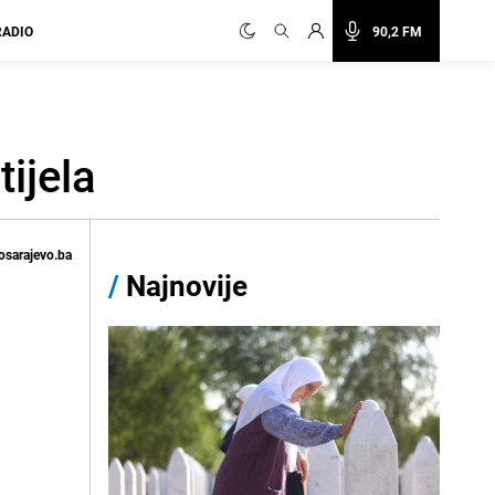
RADIO
90,2 FM
ijela
osarajevo.ba
/
Najnovije