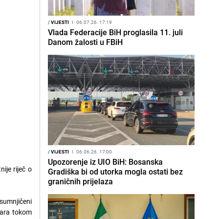
/
VIJESTI
I
06.07.26. 17:19
Vlada Federacije BiH proglasila 11. juli
Danom žalosti u FBiH
/
VIJESTI
I
06.06.26. 17:00
Upozorenje iz UIO BiH: Bosanska
ije riječ o
Gradiška bi od utorka mogla ostati bez
graničnih prijelaza
sumnjičeni
etara tokom