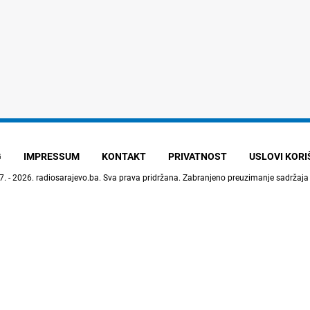
G
IMPRESSUM
KONTAKT
PRIVATNOST
USLOVI KOR
7. - 2026.
radiosarajevo.ba
. Sva prava pridržana. Zabranjeno preuzimanje sadržaja