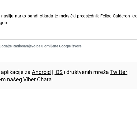
u nasilju narko bandi otkada je meksički predsjednik Felipe Calderon k
rogom.
Dodajte Radiosarajevo.ba u omiljene Google izvore
aplikacije za
Android
|
iOS
i društvenih mreža
Twitter
|
utem našeg
Viber
Chata.