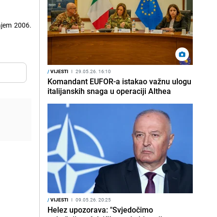
rajem 2006.
/
VIJESTI
I
29.05.26. 16:10
Komandant EUFOR-a istakao važnu ulogu
italijanskih snaga u operaciji Althea
/
VIJESTI
I
09.05.26. 20:25
Helez upozorava: "Svjedočimo