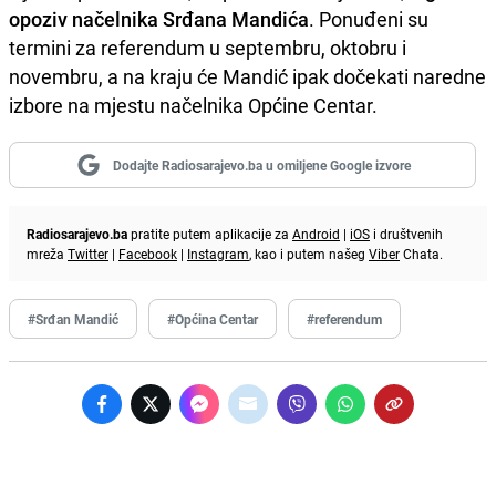
opoziv načelnika Srđana Mandića
. Ponuđeni su
termini za referendum u septembru, oktobru i
novembru, a na kraju će Mandić ipak dočekati naredne
izbore na mjestu načelnika Općine Centar.
Dodajte Radiosarajevo.ba u omiljene Google izvore
Radiosarajevo.ba
pratite putem aplikacije za
Android
|
iOS
i društvenih
mreža
Twitter
|
Facebook
|
Instagram
, kao i putem našeg
Viber
Chata.
#Srđan Mandić
#Općina Centar
#referendum