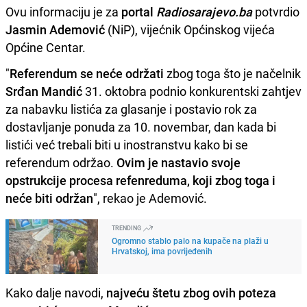
Ovu informaciju je za
portal
Radiosarajevo.ba
potvrdio
Jasmin Ademović
(NiP), vijećnik Općinskog vijeća
Općine Centar.
"
Referendum se neće održati
zbog toga što je načelnik
Srđan Mandić
31. oktobra podnio konkurentski zahtjev
za nabavku listića za glasanje i postavio rok za
dostavljanje ponuda za 10. novembar, dan kada bi
listići već trebali biti u inostranstvu kako bi se
referendum održao.
Ovim je nastavio svoje
opstrukcije procesa refenreduma, koji zbog toga i
neće biti održan
", rekao je Ademović.
TRENDING
Ogromno stablo palo na kupače na plaži u
Hrvatskoj, ima povrijeđenih
Kako dalje navodi,
najveću štetu zbog ovih poteza