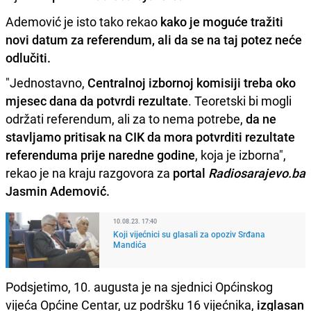
Ademović je isto tako rekao
kako je moguće tražiti
novi datum za referendum, ali da se na taj potez neće
odlučiti.
"Jednostavno,
Centralnoj izbornoj komisiji treba oko
mjesec dana da potvrdi rezultate
. Teoretski bi mogli
održati referendum, ali za to nema potrebe,
da ne
stavljamo pritisak na CIK da mora potvrditi rezultate
referenduma prije naredne godine
, koja je izborna",
rekao je na kraju razgovora za
portal
Radiosarajevo.ba
Jasmin Ademović.
10.08.23. 17:40
Koji vijećnici su glasali za opoziv Srđana
Mandića
Podsjetimo, 10. augusta je na sjednici Općinskog
vijeća Općine Centar, uz podršku 16 vijećnika,
izglasan