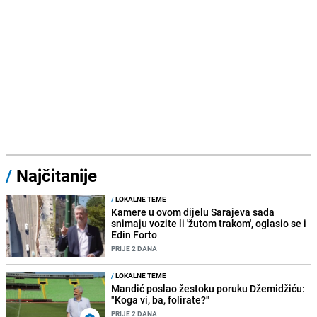
/
Najčitanije
/
LOKALNE TEME
Kamere u ovom dijelu Sarajeva sada
snimaju vozite li 'žutom trakom', oglasio se i
Edin Forto
PRIJE 2 DANA
/
LOKALNE TEME
Mandić poslao žestoku poruku Džemidžiću:
"Koga vi, ba, folirate?"
PRIJE 2 DANA