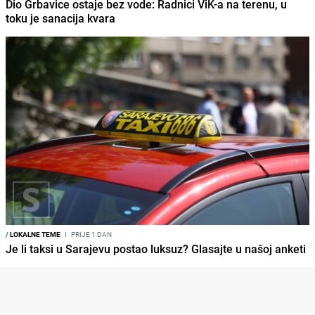
Dio Grbavice ostaje bez vode: Radnici ViK-a na terenu, u
toku je sanacija kvara
/
LOKALNE TEME
I
PRIJE 1 DAN
Je li taksi u Sarajevu postao luksuz? Glasajte u našoj anketi