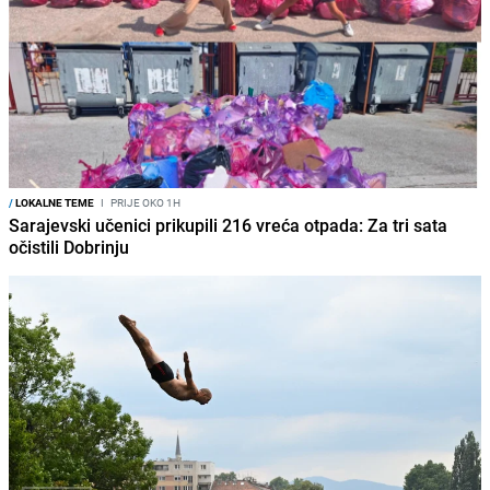
/
LOKALNE TEME
I
PRIJE OKO 1H
Sarajevski učenici prikupili 216 vreća otpada: Za tri sata
očistili Dobrinju