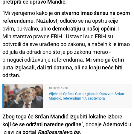
pretrpiti će upravo Mandić.
"Mi vjerujemo kako je
on stvarno imao šansu na ovom
referendumu
. Nažalost, odlučio se na opstrukcije i
ovim, bukvalno,
ubio demokratiju u našoj općini
. I
Ministarstvo pravde FBiH i Ustavni sud FBiH su
potvrdili da sve urađeno po zakonu, a načelnik je imao
od jula da odradi ono što je po zakonu morao -
omogući održavanje referenduma.
Mi smo ga četiri
puta izglasali, dali tri datuma, ali na kraju neće biti
održan.
10.08.23. 16:20
Vijećnici Općine Centar glasali: Opozvan Srđan
Mandić, referendum 17. septembra
Zbog toga će Srđan Mandić izgubiti lokalne izbore
koji će se održati naredne godine
", dodaje
Ademović
u
izjavi za
portal
Radiosarajevo.ba
.