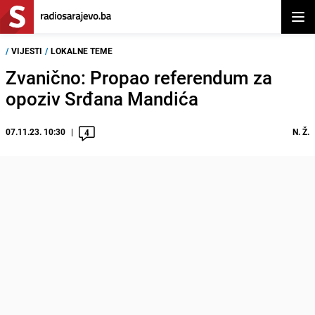
Otvor
/
VIJESTI
/
LOKALNE TEME
Zvanično: Propao referendum za
opoziv Srđana Mandića
07.11.23. 10:30
N. Ž.
4