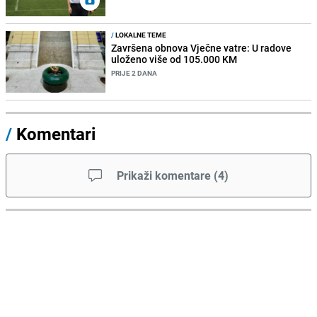
/
LOKALNE TEME
Završena obnova Vječne vatre: U radove
uloženo više od 105.000 KM
PRIJE 2 DANA
/
Komentari
Prikaži komentare
(
4
)