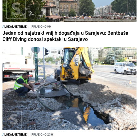
/
LOKALNE TEME
I
PRIJE OKO 9H
Jedan od najatraktivnijih događaja u Sarajevu: Bentbaša
Cliff Diving donosi spektakl u Sarajevo
/
LOKALNE TEME
I
PRIJE OKO 23H