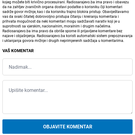
kojeg možete biti krivično procesuirani. Radiosarajevo.ba ima pravo i obavezu
da na zahtjev zvaničnih organa dostavi podatke o korisniku čiji komentari
sadrže govor mržnje, kao i da korisniku trajno blokira pristup. Obaviještavamo
vas da svaki čitatelj dobrovoljno pristupa čitanju i kreiranju komentara i
prihvata mogućnost da neki komentari mogu sadržavati narativ koji je u
suprotnosti sa vjerskim, nacionalnim, moralnim i drugim načelima.
Radiosarajevo.ba ima pravo da obriše sporne ili prijavljene komentare bez
najave i objašnjenja. Radiosarajevo.ba koristi automatski sistem prepoznavanja
i uklanjanja govora mržnje i drugih neprimjerenih sadržaja u komentarima.
VAŠ KOMENTAR
OBJAVITE KOMENTAR