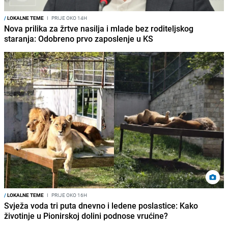
/
LOKALNE TEME
I
PRIJE OKO 14H
Nova prilika za žrtve nasilja i mlade bez roditeljskog
staranja: Odobreno prvo zaposlenje u KS
/
LOKALNE TEME
I
PRIJE OKO 16H
Svježa voda tri puta dnevno i ledene poslastice: Kako
životinje u Pionirskoj dolini podnose vrućine?