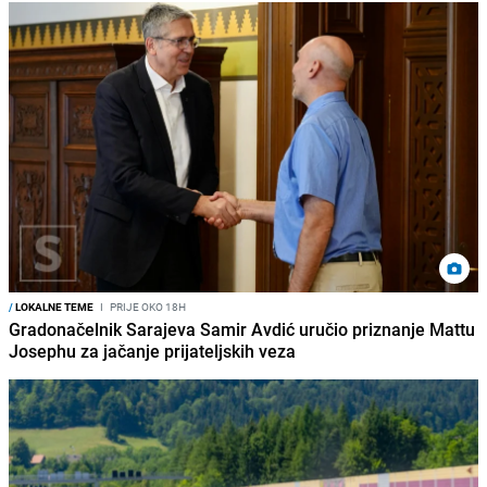
/
LOKALNE TEME
I
PRIJE OKO 18H
Gradonačelnik Sarajeva Samir Avdić uručio priznanje Mattu
Josephu za jačanje prijateljskih veza