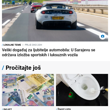
/
LOKALNE TEME
I
PRIJE OKO 20H
Veliki događaj za ljubitelje automobila: U Sarajevu se
održava izložba sportskih i luksuznih vozila
/
Pročitajte još
/
SVIJET
/
ŽIVOT I STIL