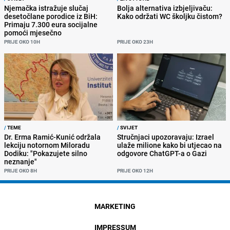
Njemačka istražuje slučaj
Bolja alternativa izbjeljivaču:
desetočlane porodice iz BiH:
Kako održati WC školjku čistom?
Primaju 7.300 eura socijalne
pomoći mjesečno
PRIJE OKO 10H
PRIJE OKO 23H
/
TEME
/
SVIJET
Dr. Erma Ramić-Kunić održala
Stručnjaci upozoravaju: Izrael
lekciju notornom Miloradu
ulaže milione kako bi utjecao na
Dodiku: "Pokazujete silno
odgovore ChatGPT-a o Gazi
neznanje"
PRIJE OKO 8H
PRIJE OKO 12H
MARKETING
IMPRESSUM