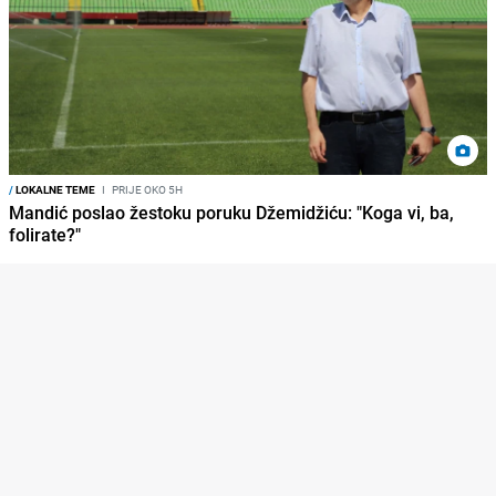
/
LOKALNE TEME
I
PRIJE OKO 5H
Mandić poslao žestoku poruku Džemidžiću: "Koga vi, ba,
folirate?"