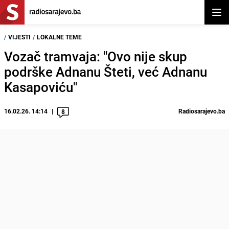
Otvor
/
VIJESTI
/
LOKALNE TEME
Vozač tramvaja: "Ovo nije skup
podrške Adnanu Šteti, već Adnanu
Kasapoviću"
16.02.26. 14:14
Radiosarajevo.ba
8