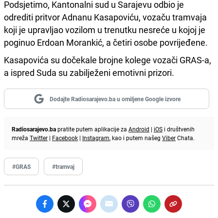
Podsjetimo, Kantonalni sud u Sarajevu odbio je
odrediti pritvor Adnanu Kasapoviću, vozaču tramvaja
koji je upravljao vozilom u trenutku nesreće u kojoj je
poginuo Erdoan Morankić, a četiri osobe povrijeđene.
Kasapovića su dočekale brojne kolege vozači GRAS-a,
a ispred Suda su zabilježeni emotivni prizori.
Dodajte Radiosarajevo.ba u omiljene Google izvore
Radiosarajevo.ba
pratite putem aplikacije za
Android
|
iOS
i društvenih
mreža
Twitter
|
Facebook
|
Instagram
, kao i putem našeg
Viber
Chata.
#GRAS
#tramvaj