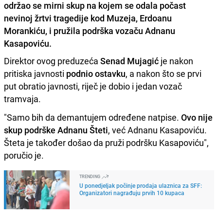
održao se mirni skup na kojem se odala počast
nevinoj žrtvi tragedije kod Muzeja, Erdoanu
Morankiću, i pružila podrška vozaču Adnanu
Kasapoviću.
Direktor ovog preduzeća
Senad Mujagić
je nakon
pritiska javnosti
podnio ostavku
, a nakon što se prvi
put obratio javnosti, riječ je dobio i jedan vozač
tramvaja.
"Samo bih da demantujem određene natpise.
Ovo nije
skup podrške Adnanu Šteti
, već Adnanu Kasapoviću.
Šteta je također došao da pruži podršku Kasapoviću",
poručio je.
TRENDING
U ponedjeljak počinje prodaja ulaznica za SFF:
Organizatori nagrađuju prvih 10 kupaca