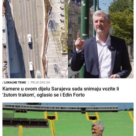
/
LOKALNE TEME
I
PRIJE OKO 3H
Kamere u ovom dijelu Sarajeva sada snimaju vozite li
'žutom trakom', oglasio se i Edin Forto