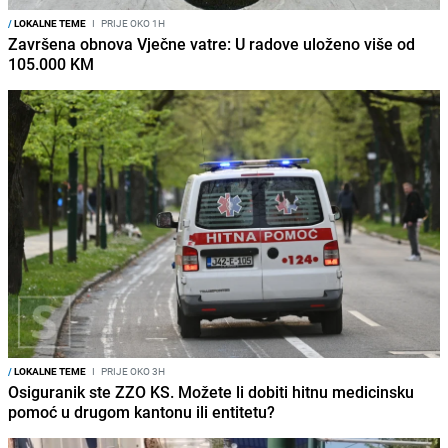
/
LOKALNE TEME
I
PRIJE OKO 1H
Završena obnova Vječne vatre: U radove uloženo više od
105.000 KM
/
LOKALNE TEME
I
PRIJE OKO 3H
Osiguranik ste ZZO KS. Možete li dobiti hitnu medicinsku
pomoć u drugom kantonu ili entitetu?