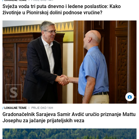
Svježa voda tri puta dnevno i ledene poslastice: Kako
životinje u Pionirskoj dolini podnose vrućine?
/
LOKALNE TEME
I
PRIJE OKO 16H
Gradonačelnik Sarajeva Samir Avdić uručio priznanje Mattu
Josephu za jačanje prijateljskih veza