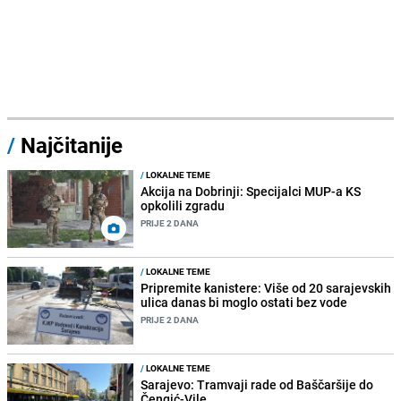
/
Najčitanije
/
LOKALNE TEME
Akcija na Dobrinji: Specijalci MUP-a KS
opkolili zgradu
PRIJE 2 DANA
/
LOKALNE TEME
Pripremite kanistere: Više od 20 sarajevskih
ulica danas bi moglo ostati bez vode
PRIJE 2 DANA
/
LOKALNE TEME
Sarajevo: Tramvaji rade od Baščaršije do
Čengić-Vile