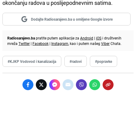
okončanju radova u poslijepodnevnim satima.
Dodajte Radiosarajevo.ba u omiljene Google izvore
Radiosarajevo.ba
pratite putem aplikacije za
Android
|
iOS
i društvenih
mreža
Twitter
|
Facebook
|
Instagram
, kao i putem našeg
Viber
Chata.
#KJKP Vodovod i kanalizacija
#radovi
#popravke