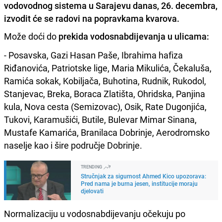
vodovodnog sistema u Sarajevu danas, 26. decembra,
izvodit će se radovi na popravkama kvarova.
Može doći do
prekida vodosnabdijevanja u ulicama:
- Posavska, Gazi Hasan Paše, Ibrahima hafiza
Riđanovića, Patriotske lige, Maria Mikulića, Čekaluša,
Ramića sokak, Kobiljača, Buhotina, Rudnik, Rukodol,
Stanjevac, Breka, Boraca Zlatišta, Ohridska, Panjina
kula, Nova cesta (Semizovac), Osik, Rate Dugonjića,
Tukovi, Karamušići, Butile, Bulevar Mimar Sinana,
Mustafe Kamarića, Branilaca Dobrinje, Aerodromsko
naselje kao i šire područje Dobrinje.
TRENDING
Stručnjak za sigurnost Ahmed Kico upozorava:
Pred nama je burna jesen, institucije moraju
djelovati
Normalizaciju u vodosnabdijevanju očekuju po