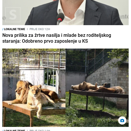
/
LOKALNE TEME
I
PRIJE OKO 12H
Nova prilika za žrtve nasilja i mlade bez roditeljskog
staranja: Odobreno prvo zaposlenje u KS
/
LOKALNE TEME
I
PRIJE OKO 14H