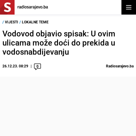
Otvor
/
VIJESTI
/
LOKALNE TEME
Vodovod objavio spisak: U ovim
ulicama može doći do prekida u
vodosnabdijevanju
26.12.23. 08:29
Radiosarajevo.ba
0