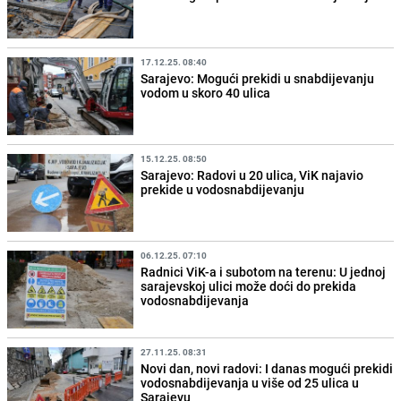
17.12.25. 08:40
Sarajevo: Mogući prekidi u snabdijevanju
vodom u skoro 40 ulica
15.12.25. 08:50
Sarajevo: Radovi u 20 ulica, ViK najavio
prekide u vodosnabdijevanju
06.12.25. 07:10
Radnici ViK-a i subotom na terenu: U jednoj
sarajevskoj ulici može doći do prekida
vodosnabdijevanja
27.11.25. 08:31
Novi dan, novi radovi: I danas mogući prekidi
vodosnabdijevanja u više od 25 ulica u
Sarajevu