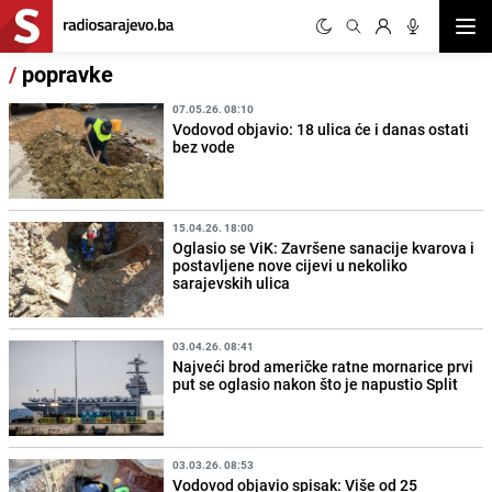
Otvor
/
popravke
07.05.26. 08:10
Vodovod objavio: 18 ulica će i danas ostati
bez vode
15.04.26. 18:00
Oglasio se ViK: Završene sanacije kvarova i
postavljene nove cijevi u nekoliko
sarajevskih ulica
03.04.26. 08:41
Najveći brod američke ratne mornarice prvi
put se oglasio nakon što je napustio Split
03.03.26. 08:53
Vodovod objavio spisak: Više od 25