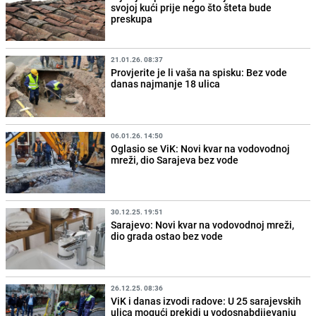
svojoj kući prije nego što šteta bude
preskupa
21.01.26. 08:37
Provjerite je li vaša na spisku: Bez vode
danas najmanje 18 ulica
06.01.26. 14:50
Oglasio se ViK: Novi kvar na vodovodnoj
mreži, dio Sarajeva bez vode
30.12.25. 19:51
Sarajevo: Novi kvar na vodovodnoj mreži,
dio grada ostao bez vode
26.12.25. 08:36
ViK i danas izvodi radove: U 25 sarajevskih
ulica mogući prekidi u vodosnabdijevanju