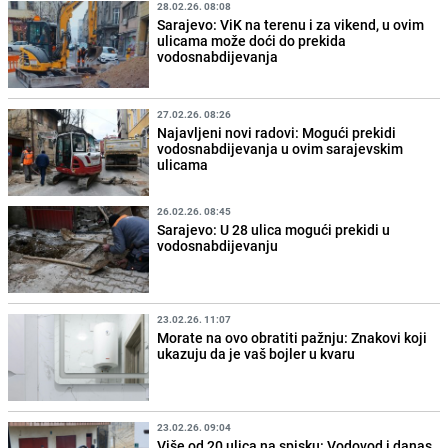
28.02.26. 08:08
Sarajevo: ViK na terenu i za vikend, u ovim
ulicama može doći do prekida
vodosnabdijevanja
27.02.26. 08:26
Najavljeni novi radovi: Mogući prekidi
vodosnabdijevanja u ovim sarajevskim
ulicama
26.02.26. 08:45
Sarajevo: U 28 ulica mogući prekidi u
vodosnabdijevanju
23.02.26. 11:07
Morate na ovo obratiti pažnju: Znakovi koji
ukazuju da je vaš bojler u kvaru
23.02.26. 09:04
Više od 20 ulica na spisku: Vodovod i danas