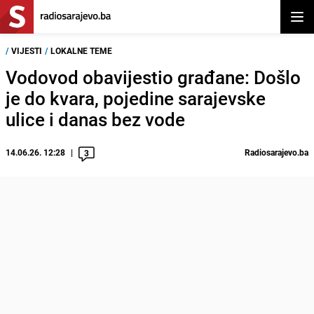
Otvor
/
VIJESTI
/
LOKALNE TEME
Vodovod obavijestio građane: Došlo
je do kvara, pojedine sarajevske
ulice i danas bez vode
14.06.26. 12:28
Radiosarajevo.ba
3