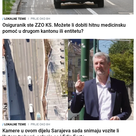
/
LOKALNE TEME
I
PRIJE OKO 8H
Osiguranik ste ZZO KS. Možete li dobiti hitnu medicinsku
pomoć u drugom kantonu ili entitetu?
/
LOKALNE TEME
I
PRIJE OKO 8H
Kamere u ovom dijelu Sarajeva sada snimaju vozite li