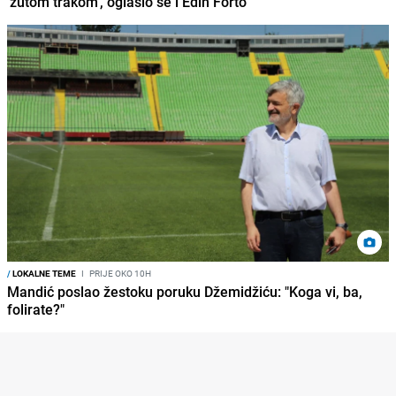
'žutom trakom', oglasio se i Edin Forto
/
LOKALNE TEME
I
PRIJE OKO 10H
Mandić poslao žestoku poruku Džemidžiću: "Koga vi, ba,
folirate?"