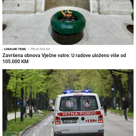
/
LOKALNE TEME
I
PRIJE OKO 6H
Završena obnova Vječne vatre: U radove uloženo više od
105.000 KM