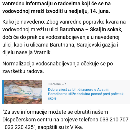
vanrednu informaciju o radovima koji će se na
vodovodnoj mreži izvoditi u nedjelju, 14. juna.
Kako je navedeno: Zbog vanredne popravke kvara na
vodovodnoj mreži u ulici
Baruthana – Skaljin sokak
,
doći će do prekida vodosnabdijevanja u navedenoj
ulici, kao i u ulicama Baruthana, Sarajevski gazija i
dijelu naselja Vratnik.
Normalizacija vodosnabdijevanja očekuje se po
završetku radova.
TRENDING
Dobra vijest za bh. dijasporu u Austriji:
Porodicama stiže dodatna pomoć pred početak
škole
"Za sve informacije možete se obratiti našem
Dispečerskom centru na brojeve telefona 033 210 707
i 033 220 435", saopštili su iz ViK-a.