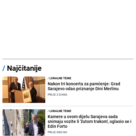
/
Najčitanije
/
LOKALNE TEME
Nakon tri koncerta za pamćenje: Grad
Sarajevo odao priznanje Dini Merlinu
PRIJE 2 DANA
/
LOKALNE TEME
Kamere u ovom dijelu Sarajeva sada
snimaju vozite li 'žutom trakom', oglasio se i
Edin Forto
PRIJE OKO 8H