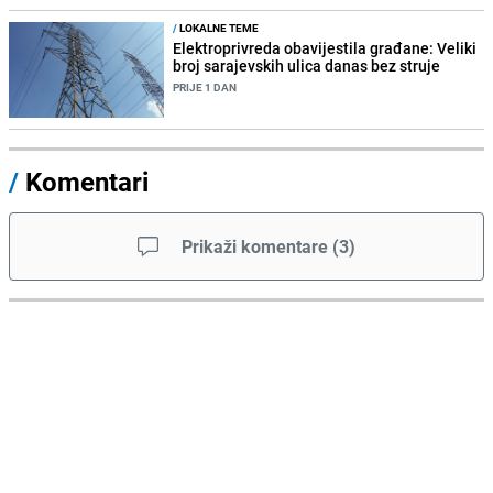
/
LOKALNE TEME
Elektroprivreda obavijestila građane: Veliki
broj sarajevskih ulica danas bez struje
PRIJE 1 DAN
/
Komentari
Prikaži komentare
(
3
)