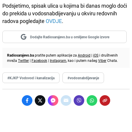
Podsjetimo, spisak ulica u kojima bi danas moglo doći
do prekida u vodosnabdijevanju u okviru redovnih
radova pogledajte
OVDJE
.
Dodajte Radiosarajevo.ba u omiljene Google izvore
Radiosarajevo.ba
pratite putem aplikacije za
Android
|
iOS
i društvenih
mreža
Twitter
|
Facebook
|
Instagram
, kao i putem našeg
Viber
Chata.
#KJKP Vodovod i kanalizacija
#vodosnabdijevanje