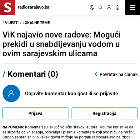
Otvor
/
VIJESTI
/
LOKALNE TEME
ViK najavio nove radove: Mogući
prekidi u snabdijevanju vodom u
ovim sarajevskim ulicama
/
Komentari (0)
Povratak na članak
Objavite komentar kao gost ili se prijavite.
Prijava
Registracija
NAPOMENA:
Komentari su isključivo lični stavovi autora. Molimo korisnike da
se suzdrže od vrijeđanja, psovanja i pisanja komentara koji podstiču na mržnju.
Strogo zabranjen bilo kakav govor mržnje na portalu radiosarajevo.ba, zbog