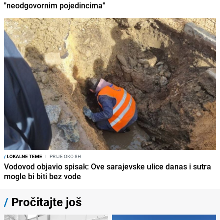
"neodgovornim pojedincima"
/
LOKALNE TEME
I
PRIJE OKO 8H
Vodovod objavio spisak: Ove sarajevske ulice danas i sutra
mogle bi biti bez vode
/
Pročitajte još