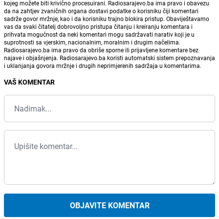
kojeg možete biti krivično procesuirani. Radiosarajevo.ba ima pravo i obavezu
da na zahtjev zvaničnih organa dostavi podatke o korisniku čiji komentari
sadrže govor mržnje, kao i da korisniku trajno blokira pristup. Obaviještavamo
vas da svaki čitatelj dobrovoljno pristupa čitanju i kreiranju komentara i
prihvata mogućnost da neki komentari mogu sadržavati narativ koji je u
suprotnosti sa vjerskim, nacionalnim, moralnim i drugim načelima.
Radiosarajevo.ba ima pravo da obriše sporne ili prijavljene komentare bez
najave i objašnjenja. Radiosarajevo.ba koristi automatski sistem prepoznavanja
i uklanjanja govora mržnje i drugih neprimjerenih sadržaja u komentarima.
VAŠ KOMENTAR
OBJAVITE KOMENTAR