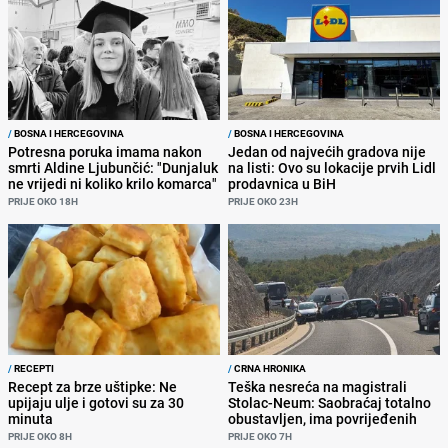
/
BOSNA I HERCEGOVINA
/
BOSNA I HERCEGOVINA
Potresna poruka imama nakon
Jedan od najvećih gradova nije
smrti Aldine Ljubunčić: "Dunjaluk
na listi: Ovo su lokacije prvih Lidl
ne vrijedi ni koliko krilo komarca"
prodavnica u BiH
PRIJE OKO 18H
PRIJE OKO 23H
/
RECEPTI
/
CRNA HRONIKA
Recept za brze uštipke: Ne
Teška nesreća na magistrali
upijaju ulje i gotovi su za 30
Stolac-Neum: Saobraćaj totalno
minuta
obustavljen, ima povrijeđenih
PRIJE OKO 8H
PRIJE OKO 7H