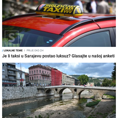
/
LOKALNE TEME
I
PRIJE OKO 2H
Je li taksi u Sarajevu postao luksuz? Glasajte u našoj anketi