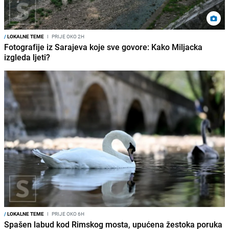
/
LOKALNE TEME
I
PRIJE OKO 2H
Fotografije iz Sarajeva koje sve govore: Kako Miljacka
izgleda ljeti?
/
LOKALNE TEME
I
PRIJE OKO 6H
Spašen labud kod Rimskog mosta, upućena žestoka poruka