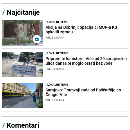
/
Najčitanije
/
LOKALNE TEME
Akcija na Dobrinji: Specijalci MUP-a KS
opkolili zgradu
PRIJE 2 DANA
/
LOKALNE TEME
Pripremite kanistere: Više od 20 sarajevskih
ulica danas bi moglo ostati bez vode
PRIJE 2 DANA
/
LOKALNE TEME
Sarajevo: Tramvaji rade od Baščaršije do
Čengić-Vile
PRIJE 2 DANA
/
Komentari