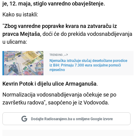
je, 12. maja, stiglo vanredno obavještenje.
Kako su istakli:
"
Zbog vanredne popravke kvara na zatvaraču iz
pravca Mejtaša
, doći će do prekida vodosnabdijevanja
u ulicama:
TRENDING
Njemačka istražuje slučaj desetočlane porodice
iz BiH: Primaju 7.300 eura socijalne pomoći
mjesečno
Kevrin Potok i dijelu ulice Armaganuša
.
Normalizacija vodosnabdijevanja očekuje se po
završetku radova", saopćeno je iz Vodovoda.
Dodajte Radiosarajevo.ba u omiljene Google izvore