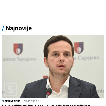
/
Najnovije
/
LOKALNE TEME
I
PRIJE OKO 12H