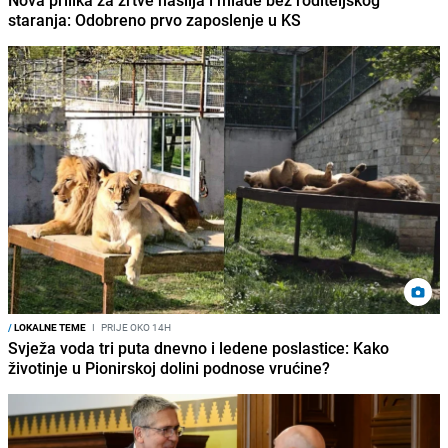
Nova prilika za žrtve nasilja i mlade bez roditeljskog
staranja: Odobreno prvo zaposlenje u KS
/
LOKALNE TEME
I
PRIJE OKO 14H
Svježa voda tri puta dnevno i ledene poslastice: Kako
životinje u Pionirskoj dolini podnose vrućine?