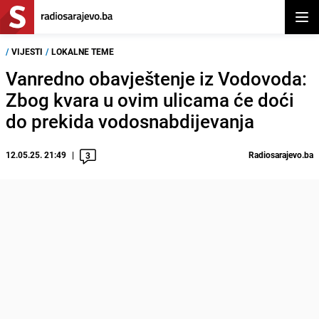
Otvor
/
VIJESTI
/
LOKALNE TEME
Vanredno obavještenje iz Vodovoda:
Zbog kvara u ovim ulicama će doći
do prekida vodosnabdijevanja
12.05.25. 21:49
Radiosarajevo.ba
3