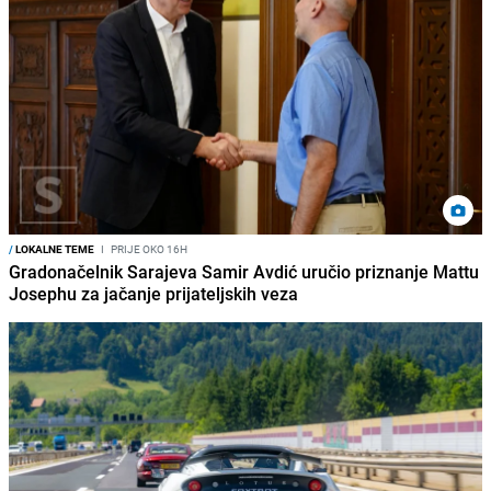
/
LOKALNE TEME
I
PRIJE OKO 16H
Gradonačelnik Sarajeva Samir Avdić uručio priznanje Mattu
Josephu za jačanje prijateljskih veza