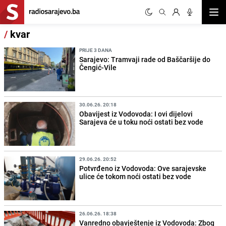
Otvor
/
kvar
PRIJE 3 DANA
Sarajevo: Tramvaji rade od Baščaršije do
Čengić-Vile
30.06.26. 20:18
Obavijest iz Vodovoda: I ovi dijelovi
Sarajeva će u toku noći ostati bez vode
29.06.26. 20:52
Potvrđeno iz Vodovoda: Ove sarajevske
ulice će tokom noći ostati bez vode
26.06.26. 18:38
Vanredno obavještenje iz Vodovoda: Zbog