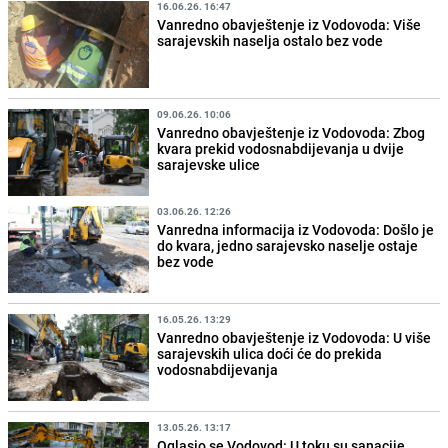
16.06.26. 16:47
Vanredno obavještenje iz Vodovoda: Više
sarajevskih naselja ostalo bez vode
09.06.26. 10:06
Vanredno obavještenje iz Vodovoda: Zbog
kvara prekid vodosnabdijevanja u dvije
sarajevske ulice
03.06.26. 12:26
Vanredna informacija iz Vodovoda: Došlo je
do kvara, jedno sarajevsko naselje ostaje
bez vode
16.05.26. 13:29
Vanredno obavještenje iz Vodovoda: U više
sarajevskih ulica doći će do prekida
vodosnabdijevanja
13.05.26. 13:17
Oglasio se Vodovod: U toku su sanacije