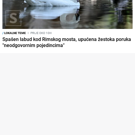
/
LOKALNE TEME
I
PRIJE OKO 10H
Spašen labud kod Rimskog mosta, upućena žestoka poruka
"neodgovornim pojedincima"