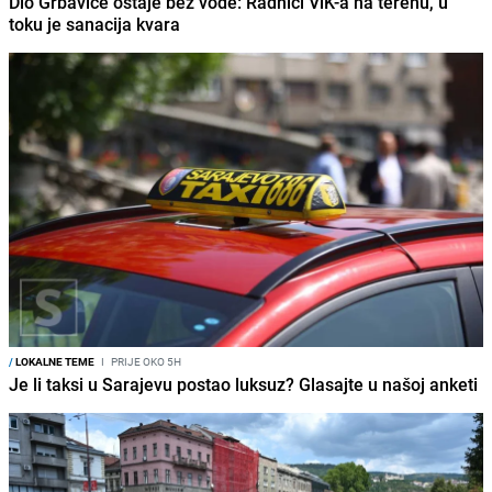
Dio Grbavice ostaje bez vode: Radnici ViK-a na terenu, u
toku je sanacija kvara
/
LOKALNE TEME
I
PRIJE OKO 5H
Je li taksi u Sarajevu postao luksuz? Glasajte u našoj anketi