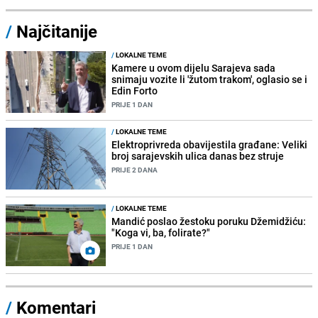
/
Najčitanije
/
LOKALNE TEME
Kamere u ovom dijelu Sarajeva sada
snimaju vozite li 'žutom trakom', oglasio se i
Edin Forto
PRIJE 1 DAN
/
LOKALNE TEME
Elektroprivreda obavijestila građane: Veliki
broj sarajevskih ulica danas bez struje
PRIJE 2 DANA
/
LOKALNE TEME
Mandić poslao žestoku poruku Džemidžiću:
"Koga vi, ba, folirate?"
PRIJE 1 DAN
/
Komentari