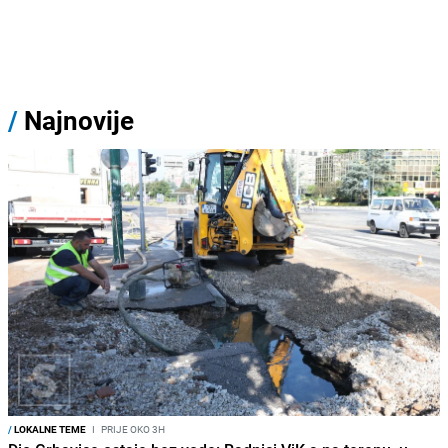
/
Najnovije
/
LOKALNE TEME
I
PRIJE OKO 3H