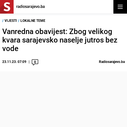
Otvor
/
VIJESTI
/
LOKALNE TEME
Vanredna obavijest: Zbog velikog
kvara sarajevsko naselje jutros bez
vode
23.11.23. 07:09
Radiosarajevo.ba
0