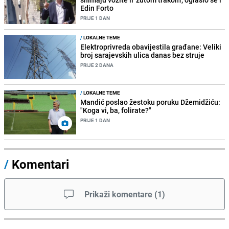
Edin Forto
PRIJE 1 DAN
/
LOKALNE TEME
Elektroprivreda obavijestila građane: Veliki
broj sarajevskih ulica danas bez struje
PRIJE 2 DANA
/
LOKALNE TEME
Mandić poslao žestoku poruku Džemidžiću:
"Koga vi, ba, folirate?"
PRIJE 1 DAN
/
Komentari
Prikaži komentare
(
1
)