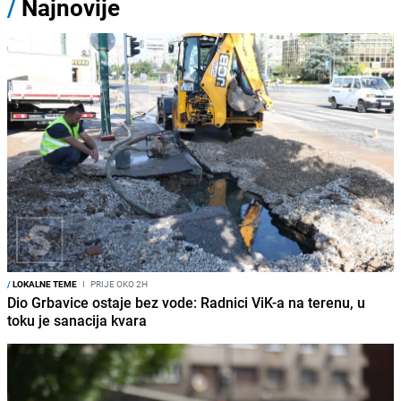
/
Najnovije
/
LOKALNE TEME
I
PRIJE OKO 2H
Dio Grbavice ostaje bez vode: Radnici ViK-a na terenu, u
toku je sanacija kvara