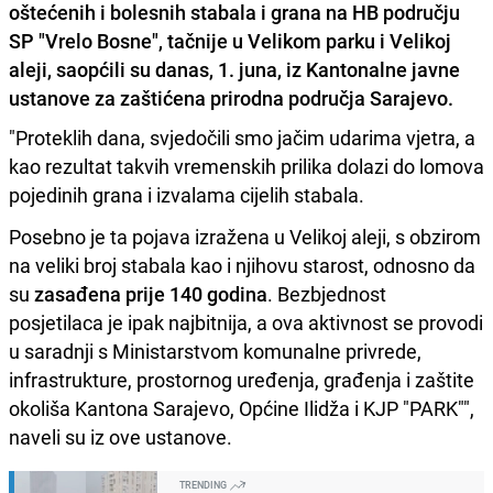
oštećenih i bolesnih stabala i grana na HB području
SP "Vrelo Bosne", tačnije u Velikom parku i Velikoj
aleji, saopćili su danas, 1. juna, iz Kantonalne javne
ustanove za zaštićena prirodna područja Sarajevo.
"Proteklih dana, svjedočili smo jačim udarima vjetra, a
kao rezultat takvih vremenskih prilika dolazi do lomova
pojedinih grana i izvalama cijelih stabala.
Posebno je ta pojava izražena u Velikoj aleji, s obzirom
na veliki broj stabala kao i njihovu starost, odnosno da
su
zasađena prije 140 godina
. Bezbjednost
posjetilaca je ipak najbitnija, a ova aktivnost se provodi
u saradnji s Ministarstvom komunalne privrede,
infrastrukture, prostornog uređenja, građenja i zaštite
okoliša Kantona Sarajevo, Općine Ilidža i KJP "PARK"",
naveli su iz ove ustanove.
TRENDING