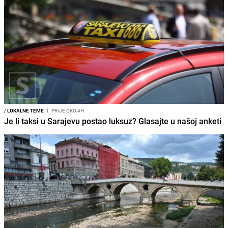
/
LOKALNE TEME
I
PRIJE OKO 4H
Je li taksi u Sarajevu postao luksuz? Glasajte u našoj anketi