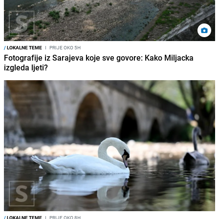
/
LOKALNE TEME
I
PRIJE OKO 5H
Fotografije iz Sarajeva koje sve govore: Kako Miljacka
izgleda ljeti?
/
LOKALNE TEME
I
PRIJE OKO 8H