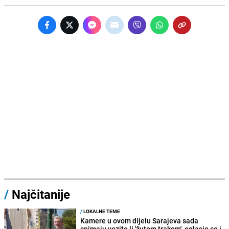
/
Najčitanije
/
LOKALNE TEME
Kamere u ovom dijelu Sarajeva sada
snimaju vozite li 'žutom trakom', oglasio se i