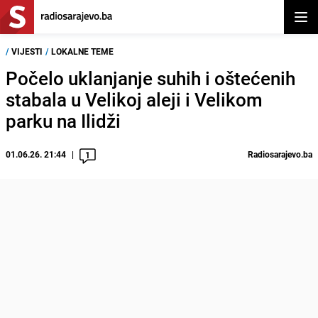
Otvor
/
VIJESTI
/
LOKALNE TEME
Počelo uklanjanje suhih i oštećenih
stabala u Velikoj aleji i Velikom
parku na Ilidži
01.06.26. 21:44
Radiosarajevo.ba
1