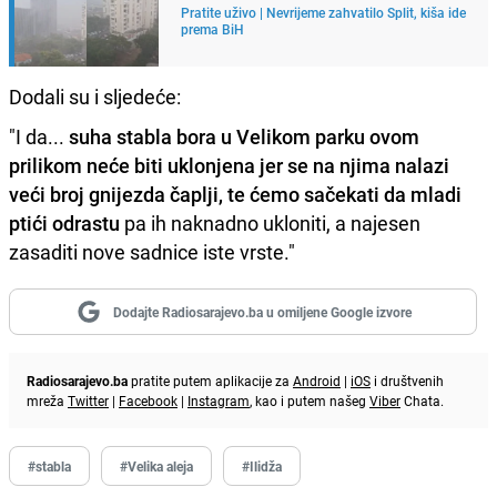
Pratite uživo | Nevrijeme zahvatilo Split, kiša ide
prema BiH
Dodali su i sljedeće:
"I da...
suha stabla bora u Velikom parku ovom
prilikom neće biti uklonjena jer se na njima nalazi
veći broj gnijezda čaplji, te ćemo sačekati da mladi
ptići odrastu
pa ih naknadno ukloniti, a najesen
zasaditi nove sadnice iste vrste."
Dodajte Radiosarajevo.ba u omiljene Google izvore
Radiosarajevo.ba
pratite putem aplikacije za
Android
|
iOS
i društvenih
mreža
Twitter
|
Facebook
|
Instagram
, kao i putem našeg
Viber
Chata.
#stabla
#Velika aleja
#Ilidža