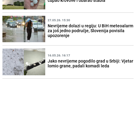
čupao krovove i obarao stabla
27.05.26. 15:30
Nevrijeme dolazi u regiju: U BiH meteoalarm
za još jedno područje, Slovenija povisila
upozorenje
16.05.26. 16:17
Jako nevrijeme pogodilo grad u Srbiji: Vjetar
lomio grane, padali komadi leda