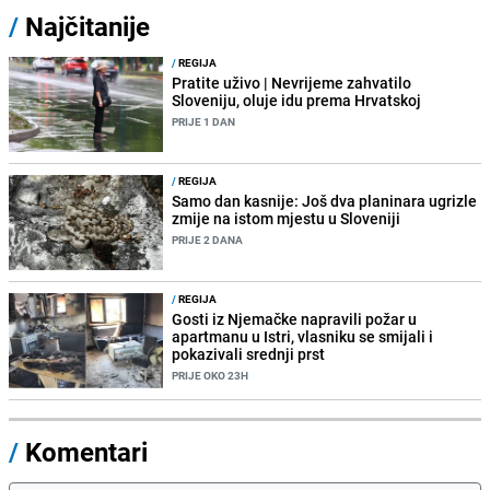
/
Najčitanije
/
REGIJA
Pratite uživo | Nevrijeme zahvatilo
Sloveniju, oluje idu prema Hrvatskoj
PRIJE 1 DAN
/
REGIJA
Samo dan kasnije: Još dva planinara ugrizle
zmije na istom mjestu u Sloveniji
PRIJE 2 DANA
/
REGIJA
Gosti iz Njemačke napravili požar u
apartmanu u Istri, vlasniku se smijali i
pokazivali srednji prst
PRIJE OKO 23H
/
Komentari