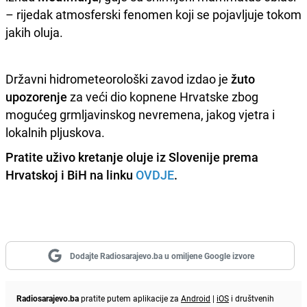
– rijedak atmosferski fenomen koji se pojavljuje tokom
jakih oluja.
Državni hidrometeorološki zavod izdao je
žuto
upozorenje
za veći dio kopnene Hrvatske zbog
mogućeg grmljavinskog nevremena, jakog vjetra i
lokalnih pljuskova.
Pratite uživo kretanje oluje iz Slovenije prema
Hrvatskoj i BiH na linku
OVDJE
.
Dodajte Radiosarajevo.ba u omiljene Google izvore
Radiosarajevo.ba
pratite putem aplikacije za
Android
|
iOS
i društvenih