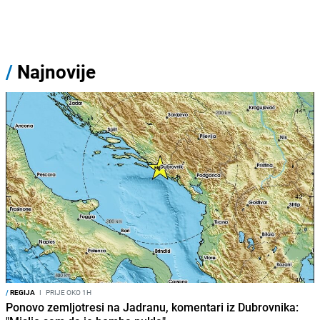
/
Najnovije
/
REGIJA
I
PRIJE OKO 1H
Ponovo zemljotresi na Jadranu, komentari iz Dubrovnika: