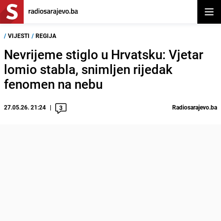
Otvor
/
VIJESTI
/
REGIJA
Nevrijeme stiglo u Hrvatsku: Vjetar
lomio stabla, snimljen rijedak
fenomen na nebu
27.05.26. 21:24
Radiosarajevo.ba
3