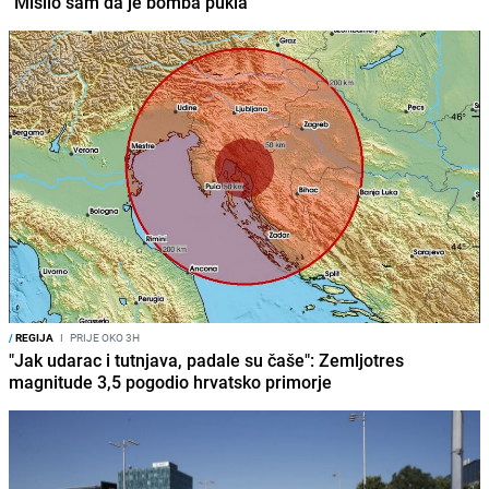
"Mislio sam da je bomba pukla"
/
REGIJA
I
PRIJE OKO 3H
"Jak udarac i tutnjava, padale su čaše": Zemljotres
magnitude 3,5 pogodio hrvatsko primorje