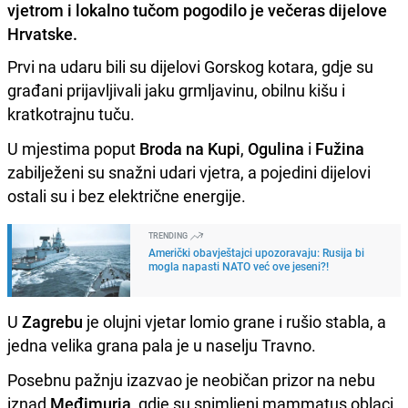
vjetrom i lokalno tučom pogodilo je večeras dijelove
Hrvatske.
Prvi na udaru bili su dijelovi Gorskog kotara, gdje su
građani prijavljivali jaku grmljavinu, obilnu kišu i
kratkotrajnu tuču.
U mjestima poput
Broda na Kupi
,
Ogulina
i
Fužina
zabilježeni su snažni udari vjetra, a pojedini dijelovi
ostali su i bez električne energije.
TRENDING
Američki obavještajci upozoravaju: Rusija bi
mogla napasti NATO već ove jeseni?!
U
Zagrebu
je olujni vjetar lomio grane i rušio stabla, a
jedna velika grana pala je u naselju Travno.
Posebnu pažnju izazvao je neobičan prizor na nebu
iznad
Međimurja
, gdje su snimljeni mammatus oblaci