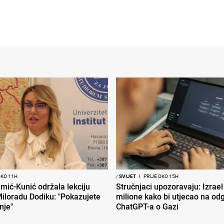
OKO 11H
/
SVIJET
I
PRIJE OKO 15H
mić-Kunić održala lekciju
Stručnjaci upozoravaju: Izrael
iloradu Dodiku: "Pokazujete
milione kako bi utjecao na od
nje"
ChatGPT-a o Gazi