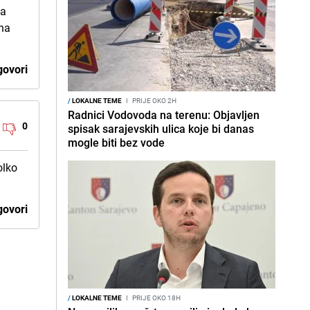
-a
zna
ovori
/
LOKALNE TEME
I
PRIJE OKO 2H
Radnici Vodovoda na terenu: Objavljen
0
spisak sarajevskih ulica koje bi danas
mogle biti bez vode
olko
ovori
/
LOKALNE TEME
I
PRIJE OKO 18H