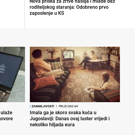
Nova prilika za žrtve nasilja i mlade bez
roditeljskog staranja: Odobreno prvo
zaposlenje u KS
/
ZANIMLJIVOSTI
I
PRIJE OKO 4H
 ulaže
Imala ga je skoro svaka kuća u
govore
Jugoslaviji: Danas ovaj luster vrijedi i
nekoliko hiljada eura