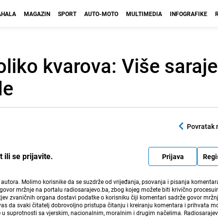
HALA
MAGAZIN
SPORT
AUTO-MOTO
MULTIMEDIA
INFOGRAFIKE
oliko kvarova: Više saraje
de
Povratak 
li se prijavite.
Prijava
Regi
i autora. Molimo korisnike da se suzdrže od vrijeđanja, psovanja i pisanja komentara
govor mržnje na portalu radiosarajevo.ba, zbog kojeg možete biti krivično procesuir
ev zvaničnih organa dostavi podatke o korisniku čiji komentari sadrže govor mržnj
vas da svaki čitatelj dobrovoljno pristupa čitanju i kreiranju komentara i prihvata 
e u suprotnosti sa vjerskim, nacionalnim, moralnim i drugim načelima. Radiosaraje