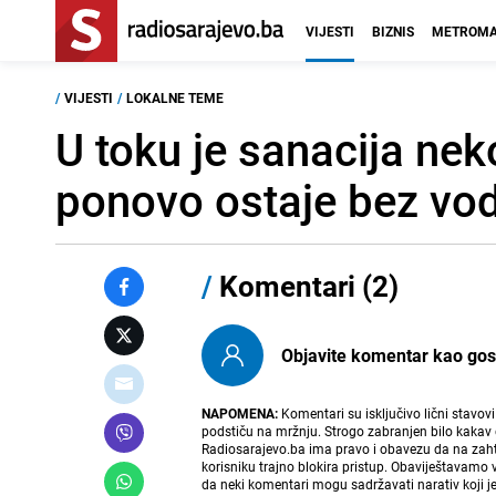
VIJESTI
BIZNIS
METROMA
/
VIJESTI
/
LOKALNE TEME
U toku je sanacija nek
ponovo ostaje bez vo
/
Komentari (2)
Objavite komentar kao gost i
NAPOMENA:
Komentari su isključivo lični stavov
podstiču na mržnju. Strogo zabranjen bilo kakav 
Radiosarajevo.ba ima pravo i obavezu da na zahtj
korisniku trajno blokira pristup. Obaviještavamo 
da neki komentari mogu sadržavati narativ koji j