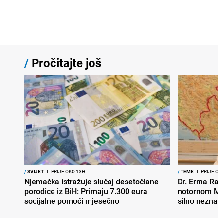
/
Pročitajte još
/
SVIJET
I
PRIJE OKO 13H
/
TEME
I
PRIJE 
Njemačka istražuje slučaj desetočlane
Dr. Erma Ra
porodice iz BiH: Primaju 7.300 eura
notornom M
socijalne pomoći mjesečno
silno nezna