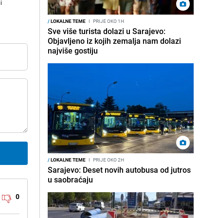
i
/
LOKALNE TEME
I
PRIJE OKO 1H
Sve više turista dolazi u Sarajevo:
Objavljeno iz kojih zemalja nam dolazi
najviše gostiju
/
LOKALNE TEME
I
PRIJE OKO 2H
Sarajevo: Deset novih autobusa od jutros
u saobraćaju
0