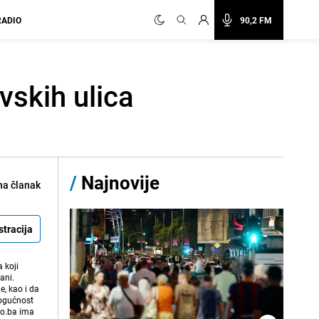
RADIO
90,2 FM
vskih ulica
/
Najnovije
na članak
stracija
 koji
ani.
e, kao i da
mogućnost
vo.ba ima