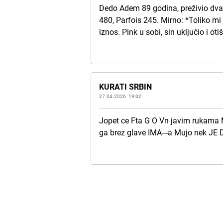
Dedo Adem 89 godina, preživio dva 
480, Parfois 245. Mirno: *Toliko mi
iznos. Pink u sobi, sin uključio i oti
KURATI SRBIN
27.04.2026. 19:02
Jopet ce Fta G O Vn javim rukama 
ga brez glave IMA---a Mujo nek JE