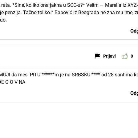
rata. *Sine, koliko ona jakna u SCC-u?* Velim — Marella iz XYZ
 je penzija. Tačno toliko.* Babović iz Beograda ne zna mu ime, 
šao.
Odg
Prijavi
0
MUJI da mesi PITU ******m je na SRBSKU **** od 28 santima k
 DE G O V NA
Odg