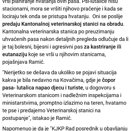
vrši planiranje hvatanja ovih pasa. Psi-lutalice nisu
stacionarni, mora se vršiti njihovo praćenje i kada se
lociraju tek onda se pristupa hvatanju. Oni se poslije
predaju Kantonalnoj veterinarskoj stanici na obradu
.
Kantonalna veterinarska stanica po preuzimanju
uhvaćenih pasa nakon detaljnih pregleda odlučuje da li
je taj bolesni, bijesni i agresivni pas
za kastriranje ili
eutanaziju
koje se vrši u njihovim stanicama,
pojašnjava Ramić.
"Nerijetko se dešava da ukoliko se pojavi situacija
kakva je bila nedavno na Kovačima, gdje je
čopor
pasa- lutalica napao djecu i turiste
, u dogovoru s
Veterinarskom stanicom i nadležnim inspekcijama i
ministarstvima, promptno izlazimo na teren, hvatamo
te pse i predajemo Veterinarskoj stanici na
postupanje", istakao je Ramić.
Napomenuo je da je "KJKP Rad posrednik u obavljanju