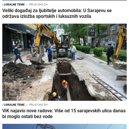
/
LOKALNE TEME
I
PRIJE OKO 2H
Veliki događaj za ljubitelje automobila: U Sarajevu se
održava izložba sportskih i luksuznih vozila
/
LOKALNE TEME
I
PRIJE OKO 5H
ViK najavio nove radove: Više od 15 sarajevskih ulica danas
bi moglo ostati bez vode