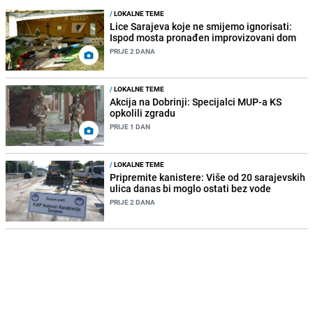
/
LOKALNE TEME
Lice Sarajeva koje ne smijemo ignorisati:
Ispod mosta pronađen improvizovani dom
PRIJE 2 DANA
/
LOKALNE TEME
Akcija na Dobrinji: Specijalci MUP-a KS
opkolili zgradu
PRIJE 1 DAN
/
LOKALNE TEME
Pripremite kanistere: Više od 20 sarajevskih
ulica danas bi moglo ostati bez vode
PRIJE 2 DANA