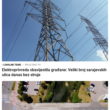
/
LOKALNE TEME
I
PRIJE OKO 7H
Elektroprivreda obavijestila građane: Veliki broj sarajevskih
ulica danas bez struje