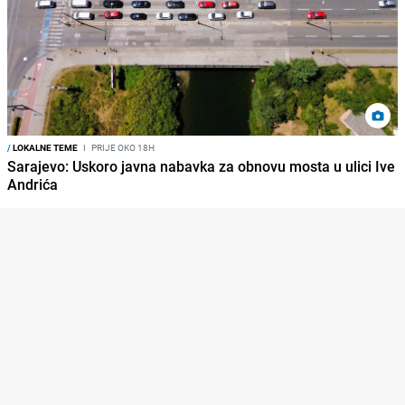
/
LOKALNE TEME
I
PRIJE OKO 18H
Sarajevo: Uskoro javna nabavka za obnovu mosta u ulici Ive
Andrića