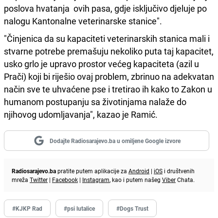
poslova hvatanja ovih pasa, gdje isključivo djeluje po
nalogu Kantonalne veterinarske stanice".
"Činjenica da su kapaciteti veterinarskih stanica mali i
stvarne potrebe premašuju nekoliko puta taj kapacitet,
usko grlo je upravo prostor većeg kapaciteta (azil u
Prači) koji bi riješio ovaj problem, zbrinuo na adekvatan
način sve te uhvaćene pse i tretirao ih kako to Zakon u
humanom postupanju sa životinjama nalaže do
njihovog udomljavanja", kazao je Ramić.
Dodajte Radiosarajevo.ba u omiljene Google izvore
Radiosarajevo.ba
pratite putem aplikacije za
Android
|
iOS
i društvenih
mreža
Twitter
|
Facebook
|
Instagram
, kao i putem našeg
Viber
Chata.
#KJKP Rad
#psi lutalice
#Dogs Trust