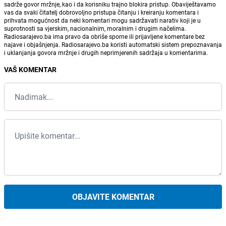
sadrže govor mržnje, kao i da korisniku trajno blokira pristup. Obaviještavamo
vas da svaki čitatelj dobrovoljno pristupa čitanju i kreiranju komentara i
prihvata mogućnost da neki komentari mogu sadržavati narativ koji je u
suprotnosti sa vjerskim, nacionalnim, moralnim i drugim načelima.
Radiosarajevo.ba ima pravo da obriše sporne ili prijavljene komentare bez
najave i objašnjenja. Radiosarajevo.ba koristi automatski sistem prepoznavanja
i uklanjanja govora mržnje i drugih neprimjerenih sadržaja u komentarima.
VAŠ KOMENTAR
OBJAVITE KOMENTAR