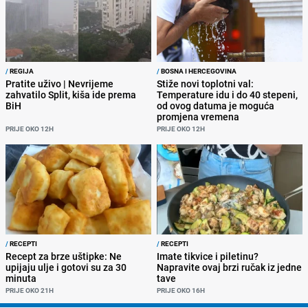
/
REGIJA
/
BOSNA I HERCEGOVINA
Pratite uživo | Nevrijeme
Stiže novi toplotni val:
zahvatilo Split, kiša ide prema
Temperature idu i do 40 stepeni,
BiH
od ovog datuma je moguća
promjena vremena
PRIJE OKO 12H
PRIJE OKO 12H
/
RECEPTI
/
RECEPTI
Recept za brze uštipke: Ne
Imate tikvice i piletinu?
upijaju ulje i gotovi su za 30
Napravite ovaj brzi ručak iz jedne
minuta
tave
PRIJE OKO 21H
PRIJE OKO 16H