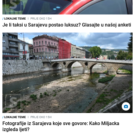
/
LOKALNE TEME
I
PRIJE OKO 15H
Je li taksi u Sarajevu postao luksuz? Glasajte u našoj anketi
/
LOKALNE TEME
I
PRIJE OKO 15H
Fotografije iz Sarajeva koje sve govore: Kako Miljacka
izgleda ljeti?