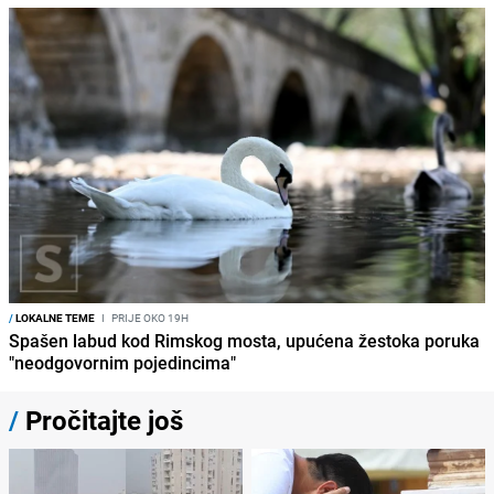
/
LOKALNE TEME
I
PRIJE OKO 19H
Spašen labud kod Rimskog mosta, upućena žestoka poruka
"neodgovornim pojedincima"
/
Pročitajte još