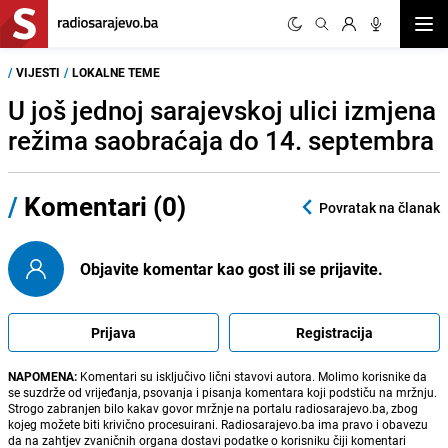
Otvor
/
VIJESTI
/
LOKALNE TEME
U još jednoj sarajevskoj ulici izmjena
režima saobraćaja do 14. septembra
/
Komentari (0)
Povratak na članak
Objavite komentar kao gost ili se prijavite.
Prijava
Registracija
NAPOMENA:
Komentari su isključivo lični stavovi autora. Molimo korisnike da
se suzdrže od vrijeđanja, psovanja i pisanja komentara koji podstiču na mržnju.
Strogo zabranjen bilo kakav govor mržnje na portalu radiosarajevo.ba, zbog
kojeg možete biti krivično procesuirani. Radiosarajevo.ba ima pravo i obavezu
da na zahtjev zvaničnih organa dostavi podatke o korisniku čiji komentari