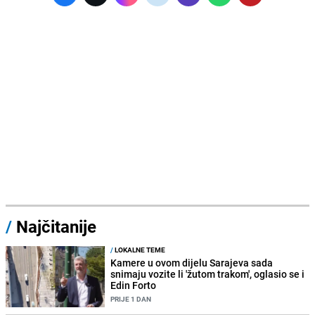
/
Najčitanije
/
LOKALNE TEME
Kamere u ovom dijelu Sarajeva sada
snimaju vozite li 'žutom trakom', oglasio se i
Edin Forto
PRIJE 1 DAN