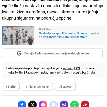
vijeće Ilidža nastavlja donositi odluke koje unapređuju
kvalitet života građana, razvoj infrastrukture i jačaju
ukupnu sigurnost na području općine.
TRENDING
Nastavlja se spor EU članica: Španija uzvratila
na italijanske mjere granične kontrole
Dodajte Radiosarajevo.ba u omiljene Google izvore
Radiosarajevo.ba
pratite putem aplikacije za
Android
|
iOS
i društvenih
mreža
Twitter
|
Facebook
|
Instagram
, kao i putem našeg
Viber
Chata.
#Blažuj
#migrantski kamp
#Sarajevo