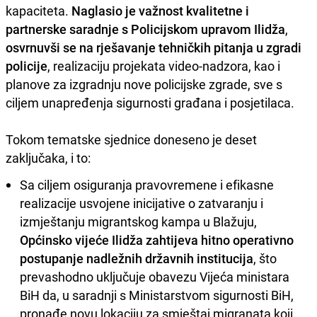
kapaciteta.
Naglasio je važnost kvalitetne i
partnerske saradnje s Policijskom upravom Ilidža
,
osvrnuvši se na rješavanje tehničkih pitanja u zgradi
policije
, realizaciju projekata video-nadzora, kao i
planove za izgradnju nove policijske zgrade, sve s
ciljem unapređenja sigurnosti građana i posjetilaca.
Tokom tematske sjednice doneseno je deset
zaključaka, i to:
Sa ciljem osiguranja pravovremene i efikasne
realizacije usvojene inicijative o zatvaranju i
izmještanju migrantskog kampa u Blažuju,
Općinsko vijeće Ilidža zahtijeva hitno operativno
postupanje nadležnih državnih institucija
, što
prevashodno uključuje obavezu Vijeća ministara
BiH da, u saradnji s Ministarstvom sigurnosti BiH,
pronađe novu lokaciju za smještaj migranata koji