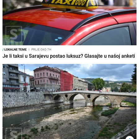
/
LOKALNE TEME
I
PRIJE OKO 7H
Je li taksi u Sarajevu postao luksuz? Glasajte u našoj anketi