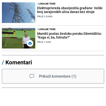
/
LOKALNE TEME
Elektroprivreda obavijestila građane: Veliki
broj sarajevskih ulica danas bez struje
PRIJE 2 DANA
/
LOKALNE TEME
Mandić poslao žestoku poruku Džemidžiću:
"Koga vi, ba, folirate?"
PRIJE 1 DAN
/
Komentari
Prikaži komentare
(
1
)