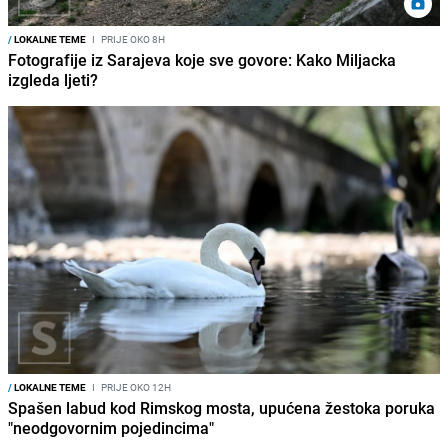
/
LOKALNE TEME
I
PRIJE OKO 8H
Fotografije iz Sarajeva koje sve govore: Kako Miljacka
izgleda ljeti?
/
LOKALNE TEME
I
PRIJE OKO 12H
Spašen labud kod Rimskog mosta, upućena žestoka poruka
"neodgovornim pojedincima"