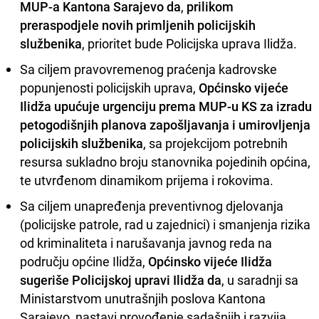
MUP-a Kantona Sarajevo da
,
prilikom
preraspodjele novih primljenih policijskih
službenika
, prioritet bude Policijska uprava Ilidža.
Sa ciljem pravovremenog praćenja kadrovske
popunjenosti policijskih uprava,
Općinsko vijeće
Ilidža upućuje urgenciju prema MUP-u KS za izradu
petogodišnjih planova zapošljavanja i umirovljenja
policijskih službenika
, sa projekcijom potrebnih
resursa sukladno broju stanovnika pojedinih općina,
te utvrđenom dinamikom prijema i rokovima.
Sa ciljem unapređenja preventivnog djelovanja
(policijske patrole, rad u zajednici) i smanjenja rizika
od kriminaliteta i narušavanja javnog reda na
području općine Ilidža,
Općinsko vijeće Ilidža
sugeriše Policijskoj upravi Ilidža da
, u saradnji sa
Ministarstvom unutrašnjih poslova Kantona
Sarajevo, nastavi provođenje sadašnjih i razvija