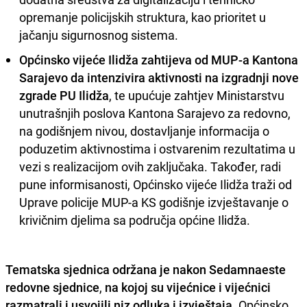
opremanje policijskih struktura, kao prioritet u
jačanju sigurnosnog sistema.
Općinsko vijeće Ilidža zahtijeva od MUP-a Kantona
Sarajevo da intenzivira aktivnosti na izgradnji nove
zgrade PU Ilidža
, te upućuje zahtjev Ministarstvu
unutrašnjih poslova Kantona Sarajevo za redovno,
na godišnjem nivou, dostavljanje informacija o
poduzetim aktivnostima i ostvarenim rezultatima u
vezi s realizacijom ovih zaključaka. Također, radi
pune informisanosti, Općinsko vijeće Ilidža traži od
Uprave policije MUP-a KS godišnje izvještavanje o
krivičnim djelima sa područja općine Ilidža.
Tematska sjednica održana je nakon Sedamnaeste
redovne sjednice
,
na kojoj su vijećnice i vijećnici
razmatrali i usvojili niz odluka i izvještaja
. Općinsko