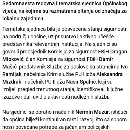
Sedamnaesta redovna i tematska sjednica Općinskog
vijeća, na kojima su razmatrana pitanja od značaja za
lokalnu zajednicu.
Tematska sjednica bila je posvećena stanju sigurnosti
na području općine, uz prisustvo i aktivno učešće
predstavnika relevantnih institucija. Na sjednici su
govorili predsjednik Komisije za sigurnost FBiH
Dragan
Mioković
, član Komisije za sigurnost FBiH
Damir
Mašić
, predstavnik Službe za poslove sa strancima
Ivo
Ramljak
, načelnica Krim službe PU Ilidža
Aleksandra
Mizdrak
i načelnik PU Ilidža
Nasir Spahić
, koji su
iznijeli pregled trenutnog stanja, identifikovali ključne
izazove i dali uvid u aktivnosti nadležnih službi.
Na sjednici se obratio i načelnik
Nermin Muzur
, ističući
da općina bilježi kontinuiran rast i razvoj, što sa sobom
nosi i povećane potrebe za jačanjem policijskih