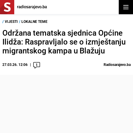
Otvor
/
VIJESTI
/
LOKALNE TEME
Održana tematska sjednica Općine
Ilidža: Raspravljalo se o izmještanju
migrantskog kampa u Blažuju
27.03.26. 12:06
Radiosarajevo.ba
1