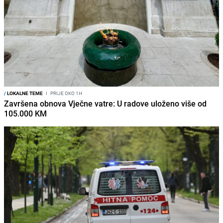
/
LOKALNE TEME
I
PRIJE OKO 1H
Završena obnova Vječne vatre: U radove uloženo više od
105.000 KM