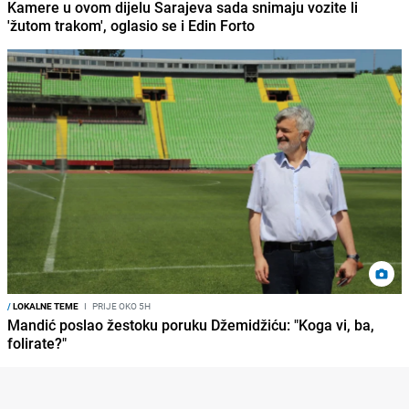
Kamere u ovom dijelu Sarajeva sada snimaju vozite li
'žutom trakom', oglasio se i Edin Forto
/
LOKALNE TEME
I
PRIJE OKO 5H
Mandić poslao žestoku poruku Džemidžiću: "Koga vi, ba,
folirate?"