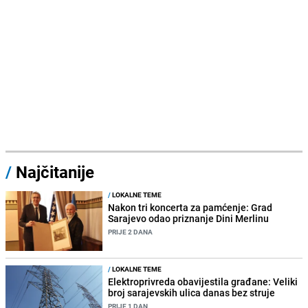
/
Najčitanije
/
LOKALNE TEME
Nakon tri koncerta za pamćenje: Grad
Sarajevo odao priznanje Dini Merlinu
PRIJE 2 DANA
/
LOKALNE TEME
Elektroprivreda obavijestila građane: Veliki
broj sarajevskih ulica danas bez struje
PRIJE 1 DAN