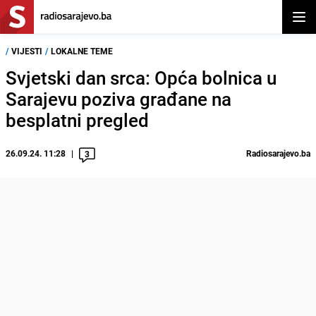
Otvor
/
VIJESTI
/
LOKALNE TEME
Svjetski dan srca: Opća bolnica u
Sarajevu poziva građane na
besplatni pregled
26.09.24. 11:28
Radiosarajevo.ba
3