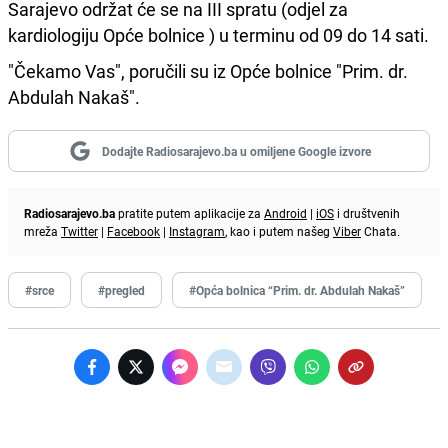
Sarajevo održat će se na III spratu (odjel za
kardiologiju Opće bolnice ) u terminu od 09 do 14 sati.
"Čekamo Vas", poručili su iz Opće bolnice "Prim. dr.
Abdulah Nakaš".
Dodajte Radiosarajevo.ba u omiljene Google izvore
Radiosarajevo.ba
pratite putem aplikacije za
Android
|
iOS
i društvenih
mreža
Twitter
|
Facebook
|
Instagram
, kao i putem našeg
Viber
Chata.
#srce
#pregled
#Opća bolnica “Prim. dr. Abdulah Nakaš”