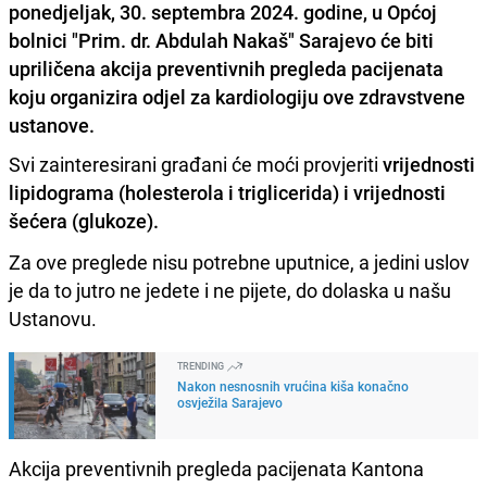
ponedjeljak, 30. septembra 2024. godine, u Općoj
bolnici "Prim. dr. Abdulah Nakaš" Sarajevo će biti
upriličena akcija preventivnih pregleda pacijenata
koju organizira odjel za kardiologiju ove zdravstvene
ustanove.
Svi zainteresirani građani će moći provjeriti
vrijednosti
lipidograma (holesterola i triglicerida) i vrijednosti
šećera (glukoze).
Za ove preglede nisu potrebne uputnice, a jedini uslov
je da to jutro ne jedete i ne pijete, do dolaska u našu
Ustanovu.
TRENDING
Nakon nesnosnih vrućina kiša konačno
osvježila Sarajevo
Akcija preventivnih pregleda pacijenata Kantona