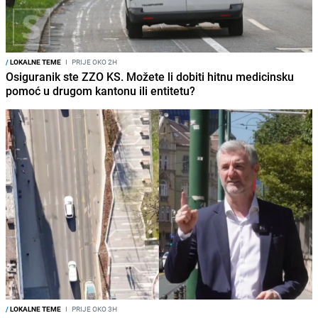
/
LOKALNE TEME
I
PRIJE OKO 2H
Osiguranik ste ZZO KS. Možete li dobiti hitnu medicinsku
pomoć u drugom kantonu ili entitetu?
/
LOKALNE TEME
I
PRIJE OKO 3H