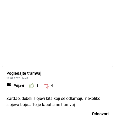
Pogledajte tramvaj
16.02.2026. 14:44
Prijavi
8
4
Zarđao, debeli slojevi kita koji se odlamaju, nekoliko
slojeva boje... To je tabut a ne tramvaj
Odgovori