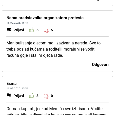
Nema predstavnika organizatora protesta
16.02.2026. 15:47
Prijavi
5
5
Manipulisanje djecom radi izazivanja nereda. Sve to
treba poslati kućama a roditelji moraju vise voditi
racuna gdje i sta im djeca rade.
Odgovori
Esma
16.02.2026. 15:54
Prijavi
3
0
Odmah kopirati, jer kod Memića sve izbrisano. Vodite
računa, bilo je djevojaka koje su sve snimale ali kamera