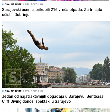
/
LOKALNE TEME
I
PRIJE OKO 13H
Sarajevski učenici prikupili 216 vreća otpada: Za tri sata
očistili Dobrinju
/
LOKALNE TEME
I
PRIJE OKO 21H
Jedan od najatraktivnijih događaja u Sarajevu: Bentbaša
Cliff Diving donosi spektakl u Sarajevo