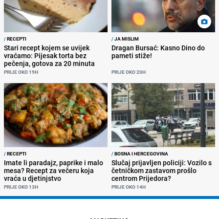
/
RECEPTI
/
JA MISLIM
Stari recept kojem se uvijek
Dragan Bursać: Kasno Dino do
vraćamo: Pijesak torta bez
pameti stiže!
pečenja, gotova za 20 minuta
PRIJE OKO 19H
PRIJE OKO 20H
/
RECEPTI
/
BOSNA I HERCEGOVINA
Imate li paradajz, paprike i malo
Slučaj prijavljen policiji: Vozilo s
mesa? Recept za večeru koja
četničkom zastavom prošlo
vraća u djetinjstvo
centrom Prijedora?
PRIJE OKO 13H
PRIJE OKO 14H