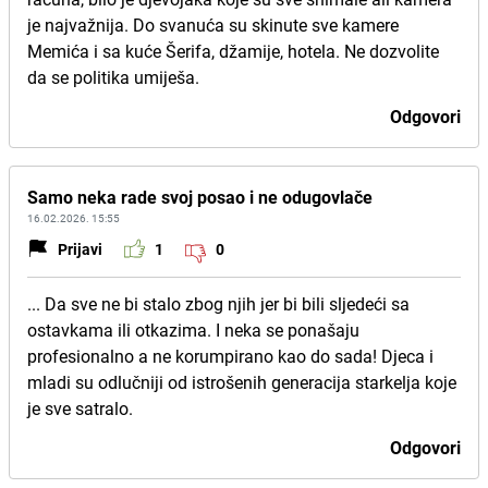
je najvažnija. Do svanuća su skinute sve kamere
Memića i sa kuće Šerifa, džamije, hotela. Ne dozvolite
da se politika umiješa.
Odgovori
Samo neka rade svoj posao i ne odugovlače
16.02.2026. 15:55
Prijavi
1
0
... Da sve ne bi stalo zbog njih jer bi bili sljedeći sa
ostavkama ili otkazima. I neka se ponašaju
profesionalno a ne korumpirano kao do sada! Djeca i
mladi su odlučniji od istrošenih generacija starkelja koje
je sve satralo.
Odgovori