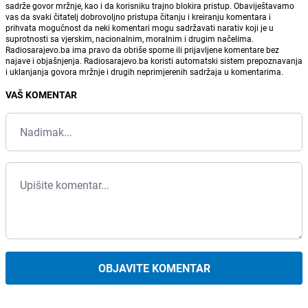
sadrže govor mržnje, kao i da korisniku trajno blokira pristup. Obaviještavamo
vas da svaki čitatelj dobrovoljno pristupa čitanju i kreiranju komentara i
prihvata mogućnost da neki komentari mogu sadržavati narativ koji je u
suprotnosti sa vjerskim, nacionalnim, moralnim i drugim načelima.
Radiosarajevo.ba ima pravo da obriše sporne ili prijavljene komentare bez
najave i objašnjenja. Radiosarajevo.ba koristi automatski sistem prepoznavanja
i uklanjanja govora mržnje i drugih neprimjerenih sadržaja u komentarima.
VAŠ KOMENTAR
OBJAVITE KOMENTAR