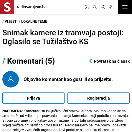
Otvor
/
VIJESTI
/
LOKALNE TEME
Snimak kamere iz tramvaja postoji:
Oglasilo se Tužilaštvo KS
/
Komentari (5)
Povratak na članak
Objavite komentar kao gost ili se prijavite.
Prijava
Registracija
NAPOMENA:
Komentari su isključivo lični stavovi autora. Molimo korisnike da
se suzdrže od vrijeđanja, psovanja i pisanja komentara koji podstiču na mržnju.
Strogo zabranjen bilo kakav govor mržnje na portalu radiosarajevo.ba, zbog
kojeg možete biti krivično procesuirani. Radiosarajevo.ba ima pravo i obavezu
da na zahtjev zvaničnih organa dostavi podatke o korisniku čiji komentari