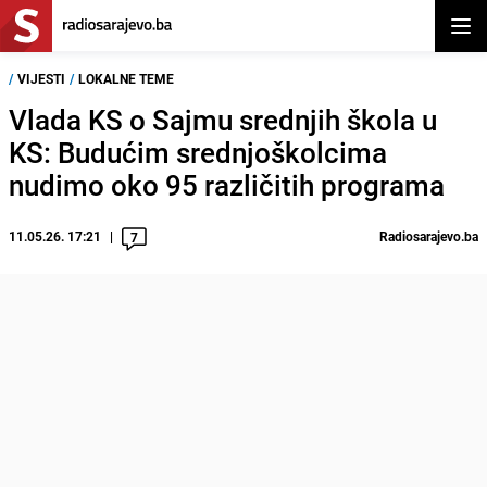
Otvor
/
VIJESTI
/
LOKALNE TEME
Vlada KS o Sajmu srednjih škola u
KS: Budućim srednjoškolcima
nudimo oko 95 različitih programa
11.05.26. 17:21
Radiosarajevo.ba
7