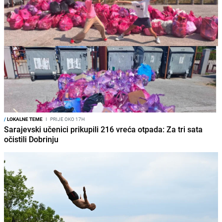
/
LOKALNE TEME
I
PRIJE OKO 17H
Sarajevski učenici prikupili 216 vreća otpada: Za tri sata
očistili Dobrinju