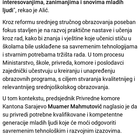
interesovanjima
,
zanimanjima i snovima mladih
ljudi
", rekao je Alić.
Kroz reformu srednjeg stručnog obrazovanja poseban
fokus stavljen je na razvoj praktične nastave i učenja
kroz rad, kako bi znanja i vještine koje učenici stiču u
školama bile usklađene sa savremenim tehnologijama
i stvarnim potrebama tržišta rada. U tom procesu
Ministarstvo, škole, privreda, komore i poslodavci
zajednički učestvuju u kreiranju i unapređenju
obrazovnih programa, s ciljem stvaranja kvalitetnijeg i
relevantnijeg srednjoškolskog obrazovanja.
U tom kontekstu, predsjednik Privredne komore
Kantona Sarajevo
Muamer Mahmutović
naglasio je da
su privredi potrebne kvalifikovane i kompetentne
generacije mladih ljudi koje će moći odgovoriti
savremenim tehnološkim i razvojnim izazovima.