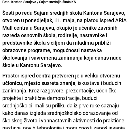
Foto: Kanton Sarajevo / Sajam srednjih škola KS
Šesti po redu Sajam srednjih škola Kantona Sarajevo,
otvoren u ponedjeljak, 11. maja, na platou ispred ARIA
Mall centra u Sarajevu, okupio je učenike završnih
razreda osnovnih škola, roditelje, nastavnike i
predstavnike škola s ciljem da mladima približi
obrazovne programe, mogućnosti nastavka
školovanja i savremena zanimanja koja danas nude
škole u Kantonu Sarajevo.
Prostor ispred centra pretvoren je u veliku otvorenu
učionicu
,
mjesto susreta znanja
, iskustava i budućih
zanimanja. Kroz razgovore, prezentacije, učeničke
projekte i praktične demonstracije, budući
srednjoškolci imali su priliku da iz prve ruke saznaju
kako danas izgleda srednjoškolsko obrazovanje od
školskog života i vannastavnih aktivnosti do praktične
nastave, novih tehnologija i mogućnosti zapošljavanja