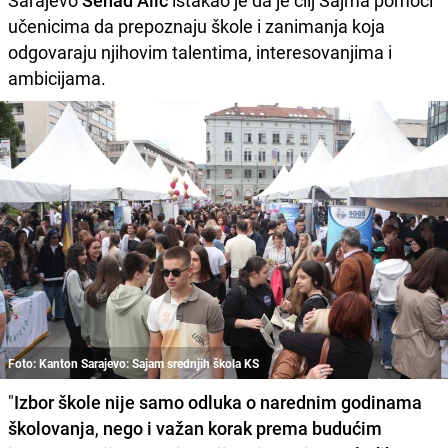
Sarajevo
Senad Alić
istakao je da je cilj Sajma pomoći
učenicima da prepoznaju škole i zanimanja koja
odgovaraju njihovim talentima, interesovanjima i
ambicijama.
Foto: Kanton Sarajevo: Sajam srednjih škola KS
"
Izbor škole nije samo odluka o narednim godinama
školovanja
,
nego i važan korak prema budućim