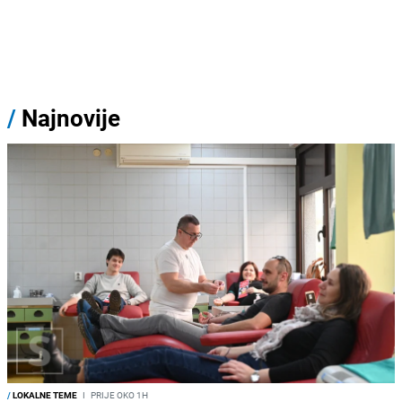
/
Najnovije
/
LOKALNE TEME
I
PRIJE OKO 1H