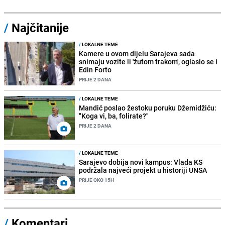
/
Najčitanije
/
LOKALNE TEME
Kamere u ovom dijelu Sarajeva sada
snimaju vozite li 'žutom trakom', oglasio se i
Edin Forto
PRIJE 2 DANA
/
LOKALNE TEME
Mandić poslao žestoku poruku Džemidžiću:
"Koga vi, ba, folirate?"
PRIJE 2 DANA
/
LOKALNE TEME
Sarajevo dobija novi kampus: Vlada KS
podržala najveći projekt u historiji UNSA
PRIJE OKO 15H
/
Komentari