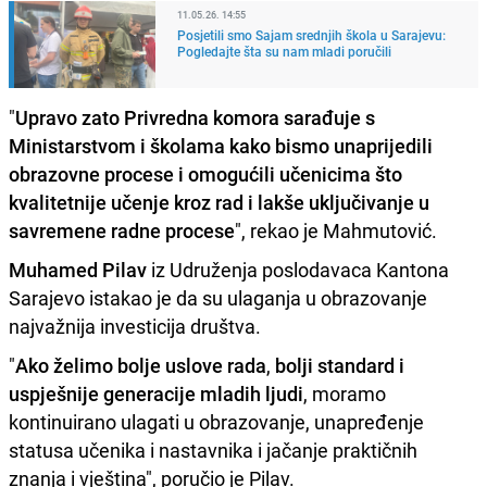
11.05.26. 14:55
Posjetili smo Sajam srednjih škola u Sarajevu:
Pogledajte šta su nam mladi poručili
"
Upravo zato Privredna komora sarađuje s
Ministarstvom i školama kako bismo unaprijedili
obrazovne procese i omogućili učenicima što
kvalitetnije učenje kroz rad i lakše uključivanje u
savremene radne procese
", rekao je Mahmutović.
Muhamed Pilav
iz Udruženja poslodavaca Kantona
Sarajevo istakao je da su ulaganja u obrazovanje
najvažnija investicija društva.
"
Ako želimo bolje uslove rada
,
bolji standard i
uspješnije generacije mladih ljudi
, moramo
kontinuirano ulagati u obrazovanje, unapređenje
statusa učenika i nastavnika i jačanje praktičnih
znanja i vještina", poručio je Pilav.