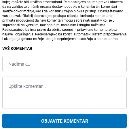
kojeg možete biti krivično procesuirani. Radiosarajevo.ba ima pravo i obavezu
da na zahtjev zvaničnih organa dostavi podatke o korisniku čiji komentari
sadrže govor mržnje, kao i da korisniku trajno blokira pristup. Obaviještavamo
vas da svaki čitatelj dobrovoljno pristupa čitanju i kreiranju komentara i
prihvata mogućnost da neki komentari mogu sadržavati narativ koji je u
suprotnosti sa vjerskim, nacionalnim, moralnim i drugim načelima.
Radiosarajevo.ba ima pravo da obriše sporne ili prijavljene komentare bez
najave i objašnjenja. Radiosarajevo.ba koristi automatski sistem prepoznavanja
i uklanjanja govora mržnje i drugih neprimjerenih sadržaja u komentarima.
VAŠ KOMENTAR
OBJAVITE KOMENTAR