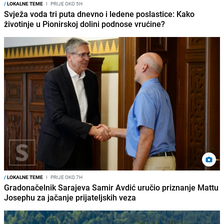
/
LOKALNE TEME
I
PRIJE OKO 5H
Svježa voda tri puta dnevno i ledene poslastice: Kako
životinje u Pionirskoj dolini podnose vrućine?
/
LOKALNE TEME
I
PRIJE OKO 7H
Gradonačelnik Sarajeva Samir Avdić uručio priznanje Mattu
Josephu za jačanje prijateljskih veza