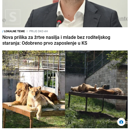
/
LOKALNE TEME
I
PRIJE OKO 4H
Nova prilika za žrtve nasilja i mlade bez roditeljskog
staranja: Odobreno prvo zaposlenje u KS