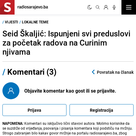
Otvor
/
VIJESTI
/
LOKALNE TEME
Seid Škaljić: Ispunjeni svi preduslovi
za početak radova na Curinim
njivama
/
Komentari (3)
Povratak na članak
Objavite komentar kao gost ili se prijavite.
Prijava
Registracija
NAPOMENA:
Komentari su isključivo lični stavovi autora. Molimo korisnike da
se suzdrže od vrijeđanja, psovanja i pisanja komentara koji podstiču na mržnju.
Strogo zabranjen bilo kakav govor mržnje na portalu radiosarajevo.ba, zbog