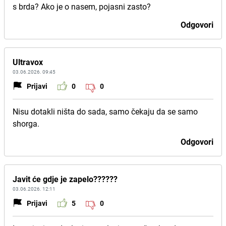
s brda? Ako je o nasem, pojasni zasto?
Odgovori
Ultravox
03.06.2026. 09:45
Prijavi
0
0
Nisu dotakli ništa do sada, samo čekaju da se samo
shorga.
Odgovori
Javit će gdje je zapelo??????
03.06.2026. 12:11
Prijavi
5
0