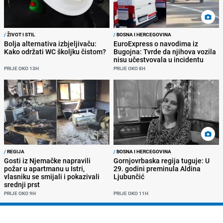
/
ŽIVOT I STIL
/
BOSNA I HERCEGOVINA
Bolja alternativa izbjeljivaču:
EuroExpress o navodima iz
Kako održati WC školjku čistom?
Bugojna: Tvrde da njihova vozila
nisu učestvovala u incidentu
PRIJE OKO 13H
PRIJE OKO 8H
/
REGIJA
/
BOSNA I HERCEGOVINA
Gosti iz Njemačke napravili
Gornjovrbaska regija tuguje: U
požar u apartmanu u Istri,
29. godini preminula Aldina
vlasniku se smijali i pokazivali
Ljubunčić
srednji prst
PRIJE OKO 9H
PRIJE OKO 11H