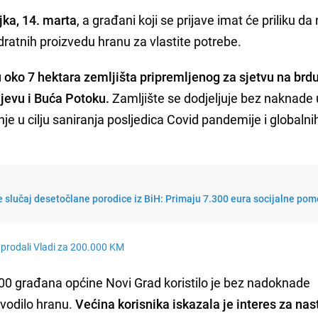
jka, 14. marta
, a građani koji se prijave imat će priliku da
atnih proizvedu hranu za vlastite potrebe.
 oko 7 hektara zemljišta pripremljenog za sjetvu na brd
ljevu i Buća Potoku.
Zamljište se dodjeljuje bez naknade 
e u cilju saniranja posljedica Covid pandemije i globalni
 slučaj desetočlane porodice iz BiH: Primaju 7.300 eura socijalne pom
ga prodali Vladi za 200.000 KM
200 građana općine Novi Grad koristilo je bez nadoknade
zvodilo hranu.
Većina korisnika iskazala je interes za na