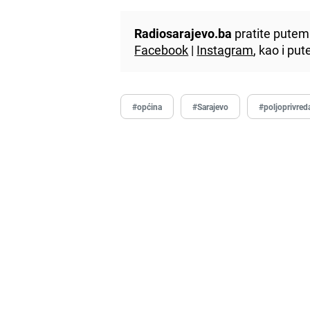
Radiosarajevo.ba
pratite putem 
Facebook
|
Instagram
, kao i p
#općina
#Sarajevo
#poljoprivred