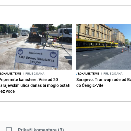
LOKALNE TEME
I
PRIJE 2 DANA
/
LOKALNE TEME
I
PRIJE 2 DANA
Pripremite kanistere: Više od 20
Sarajevo: Tramvaji rade od B
sarajevskih ulica danas bi moglo ostati
do Čengić-Vile
bez vode
Prikaži komentare
(
3
)