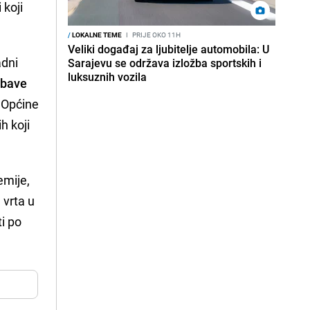
 koji
/
LOKALNE TEME
I
PRIJE OKO 11H
Veliki događaj za ljubitelje automobila: U
adni
Sarajevu se održava izložba sportskih i
luksuznih vozila
 bave
a Općine
h koji
emije,
 vrta u
ti po