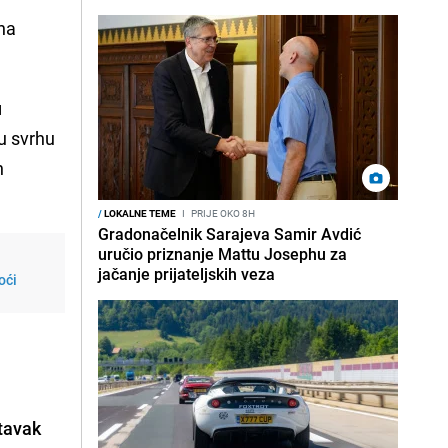
 na
u
u svrhu
h
/
LOKALNE TEME
I
PRIJE OKO 8H
Gradonačelnik Sarajeva Samir Avdić
uručio priznanje Mattu Josephu za
jačanje prijateljskih veza
oći
stavak