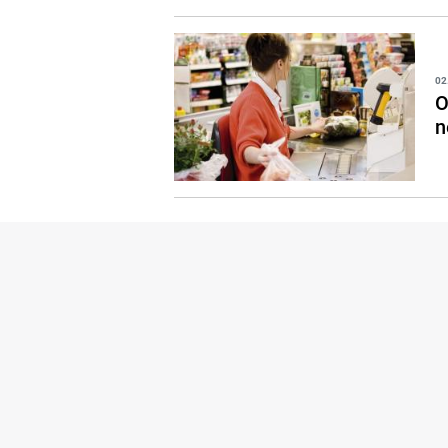
02
O
n