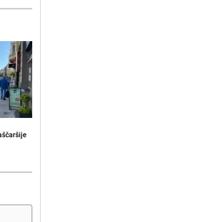
aščaršije