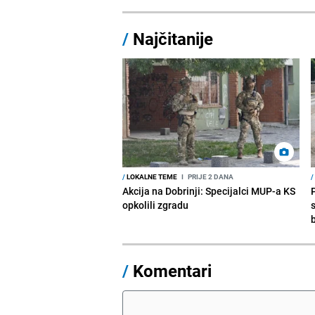
/
Najčitanije
/
LOKALNE TEME
I
PRIJE 2 DANA
/
Akcija na Dobrinji: Specijalci MUP-a KS
opkolili zgradu
/
Komentari