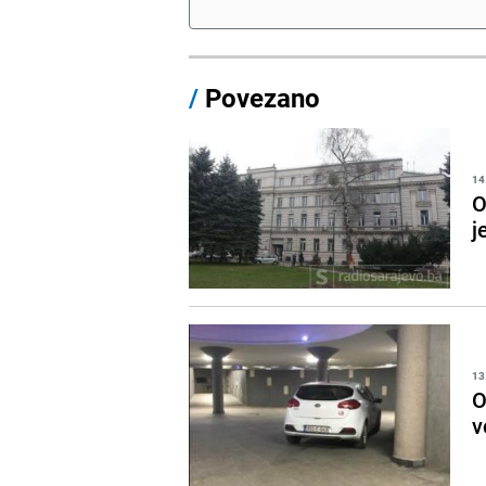
/
Povezano
14
O
j
13
O
v