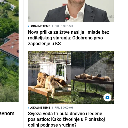
/
LOKALNE TEME
I
PRIJE OKO 5H
Nova prilika za žrtve nasilja i mlade bez
roditeljskog staranja: Odobreno prvo
zaposlenje u KS
/
LOKALNE TEME
I
PRIJE OKO 6H
ržavnom
Svježa voda tri puta dnevno i ledene
poslastice: Kako životinje u Pionirskoj
dolini podnose vrućine?