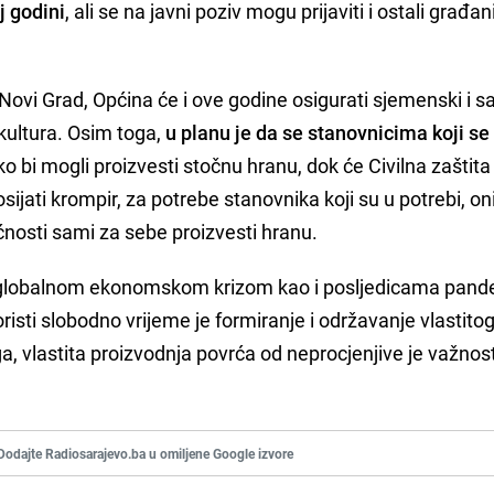
j godini
, ali se na javni poziv mogu prijaviti i ostali građani
ovi Grad, Općina će i ove godine osigurati sjemenski i s
 kultura. Osim toga,
u planu je da se stanovnicima koji se
ko bi mogli proizvesti stočnu hranu, dok će Civilna zaštit
ijati krompir, za potrebe stanovnika koji su u potrebi, oni
ćnosti sami za sebe proizvesti hranu.
n globalnom ekonomskom krizom kao i posljedicama pand
risti slobodno vrijeme je formiranje i održavanje vlastitog
a, vlastita proizvodnja povrća od neprocjenjive je važnos
Dodajte Radiosarajevo.ba u omiljene Google izvore