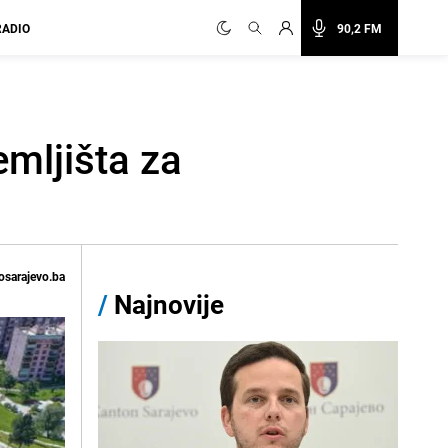
RADIO
90,2 FM
mljišta za
osarajevo.ba
/
Najnovije