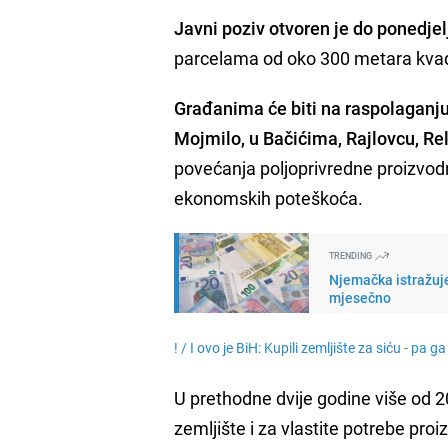
Javni poziv otvoren je do ponedjel
parcelama od oko 300 metara kvadr
Građanima će biti na raspolaganju
Mojmilo, u Bačićima, Rajlovcu, Re
povećanja poljoprivredne proizvodnj
ekonomskih poteškoća.
TRENDING
Njemačka istražuje
mjesečno
! /
I ovo je BiH: Kupili zemljište za siću - pa 
U prethodne dvije godine više od 
zemljište i za vlastite potrebe proi