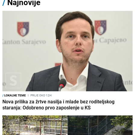
/
Najnovije
/
LOKALNE TEME
I
PRIJE OKO 12H
Nova prilika za žrtve nasilja i mlade bez roditeljskog
staranja: Odobreno prvo zaposlenje u KS