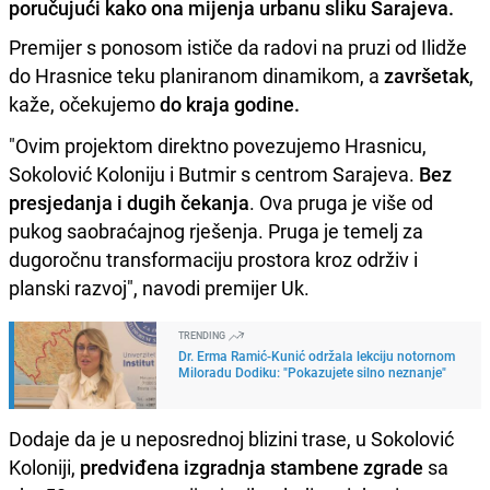
poručujući kako ona mijenja urbanu sliku Sarajeva.
Premijer s ponosom ističe da radovi na pruzi od Ilidže
do Hrasnice teku planiranom dinamikom, a
završetak
,
kaže, očekujemo
do kraja godine.
"Ovim projektom direktno povezujemo Hrasnicu,
Sokolović Koloniju i Butmir s centrom Sarajeva.
Bez
presjedanja i dugih čekanja
. Ova pruga je više od
pukog saobraćajnog rješenja. Pruga je temelj za
dugoročnu transformaciju prostora kroz održiv i
planski razvoj", navodi premijer Uk.
TRENDING
Dr. Erma Ramić-Kunić održala lekciju notornom
Miloradu Dodiku: "Pokazujete silno neznanje"
Dodaje da je u neposrednoj blizini trase, u Sokolović
Koloniji,
predviđena izgradnja stambene zgrade
sa