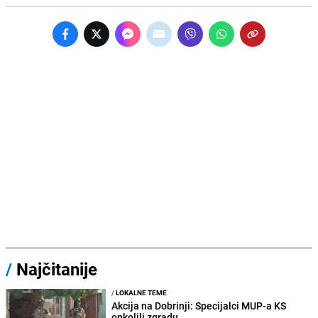
/
Najčitanije
/
LOKALNE TEME
Akcija na Dobrinji: Specijalci MUP-a KS
opkolili zgradu