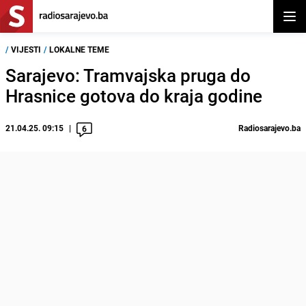
Otvor
/
VIJESTI
/
LOKALNE TEME
Sarajevo: Tramvajska pruga do
Hrasnice gotova do kraja godine
21.04.25. 09:15
Radiosarajevo.ba
6