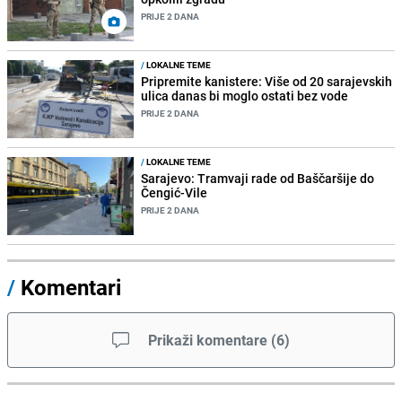
PRIJE 2 DANA
/
LOKALNE TEME
Pripremite kanistere: Više od 20 sarajevskih
ulica danas bi moglo ostati bez vode
PRIJE 2 DANA
/
LOKALNE TEME
Sarajevo: Tramvaji rade od Baščaršije do
Čengić-Vile
PRIJE 2 DANA
/
Komentari
Prikaži komentare
(
6
)