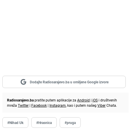
Dodajte Radiosarajevo.ba u omiljene Google izvore
Radiosarajevo.ba
pratite putem aplikacije za
Android
|
iOS
i društvenih
mreža
Twitter
|
Facebook
|
Instagram
, kao i putem našeg
Viber
Chata.
#Nihad Uk
#Hrasnica
#pruga