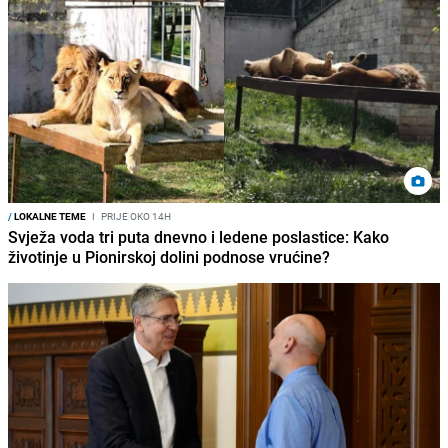
/
LOKALNE TEME
I
PRIJE OKO 14H
Svježa voda tri puta dnevno i ledene poslastice: Kako
životinje u Pionirskoj dolini podnose vrućine?