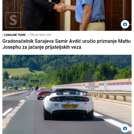
/
LOKALNE TEME
I
PRIJE OKO 16H
Gradonačelnik Sarajeva Samir Avdić uručio priznanje Mattu
Josephu za jačanje prijateljskih veza