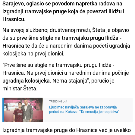
Sarajevo, oglasio se povodom napretka radova na
izgradnji tramvajske pruge koja će povezati Ilidžu i
Hrasnicu.
Na svojoj službenoj društvenoj mreži, Šteta je objavio
da su
prve šine stigle na tramvajsku prugu
Ilidža -
Hrasnica
te da će u narednim danima početi ugradnja
kolosijeka na prvoj dionici.
"Prve šine su stigle na tramvajsku prugu Ilidža -
Hrasnica. Na prvoj dionici u narednim danima počinje
ugradnja kolosijeka
. Nema stajanja", poručio je
ministar Šteta.
TRENDING
Ljubimac navijača Sarajeva ne zaboravlja
period na Koševu: "Ta emocija je neopisiva"
Izgradnja tramvajske pruge do Hrasnice već je uveliko