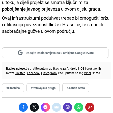
u toku, a cijeli projekt se smatra ključnim za
poboljšanje javnog prijevoza
u ovom dijelu grada.
Ovaj infrastrukturni poduhvat trebao bi omogućiti bržu
i efikasniju povezanost Ilidže i Hrasnice, te smanjiti
saobraćajne gužve u ovom području.
Dodajte Radiosarajevo.ba u omiljene Google izvore
Radiosarajevo.ba
pratite putem aplikacije za
Android
|
iOS
i društvenih
mreža
Twitter
|
Facebook
|
Instagram
, kao i putem našeg
Viber
Chata.
#Hrasnica
#tramvajska pruga
#Adnan Šteta