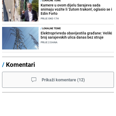
/
LOKALNE TEME
Kamere u ovom dijelu Sarajeva sada
snimaju vozite li 'žutom trakom', oglasio se i
Edin Forto
PRIJE OKO 17H
/
LOKALNE TEME
Elektroprivreda obavijestila građane: Veliki
broj sarajevskih ulica danas bez struje
PRIJE 2 DANA
/
Komentari
Prikaži komentare
(
12
)