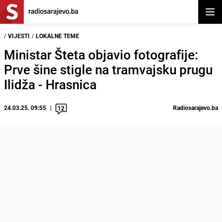
Otvor
/
VIJESTI
/
LOKALNE TEME
Ministar Šteta objavio fotografije:
Prve šine stigle na tramvajsku prugu
Ilidža - Hrasnica
24.03.25. 09:55
Radiosarajevo.ba
12