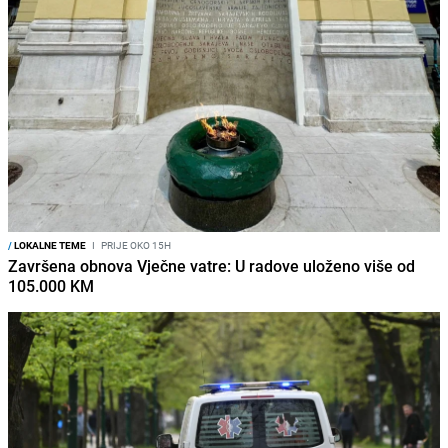
/
LOKALNE TEME
I
PRIJE OKO 15H
Završena obnova Vječne vatre: U radove uloženo više od
105.000 KM