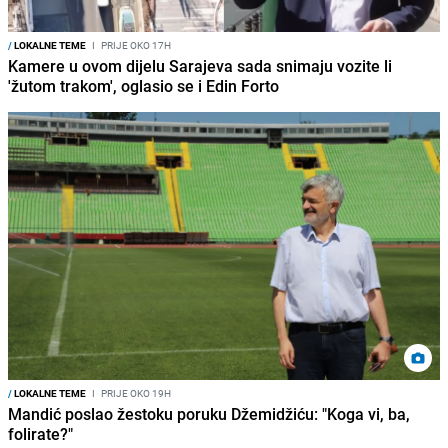
/
LOKALNE TEME
I
PRIJE OKO 17H
Kamere u ovom dijelu Sarajeva sada snimaju vozite li
'žutom trakom', oglasio se i Edin Forto
/
LOKALNE TEME
I
PRIJE OKO 19H
Mandić poslao žestoku poruku Džemidžiću: "Koga vi, ba,
folirate?"